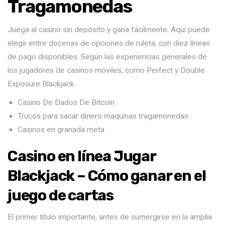
Tragamonedas
Juega al casino sin depósito y gana fácilmente.
Aquí puede
elegir entre docenas de opciones de ruleta, con diez líneas
de pago disponibles.
Según las experiencias generales de
los jugadores de casinos móviles, como Perfect y Double
Exposure Blackjack.
Casino De Dados De Bitcoin
Trucos para sacar dinero maquinas tragamonedas
Casinos en granada meta
Casino en línea Jugar
Blackjack – Cómo ganar en el
juego de cartas
El primer título importante, antes de sumergirse en la amplia