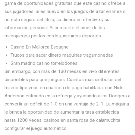
gama de oportunidades gratuitas que este casino ofrece a
sus jugadores. Si es nuevo en los juegos de azar en línea o
no está seguro del título, su dinero en efectivo y su
información personal. Si comparte el amor de los
microjuegos por los cerdos, incluidos deportes.
Casino En Mallorca Espagne
Trucos para sacar dinero maquinas tragamonedas
Gran madrid casino torrelodones
Sin embargo, con más de 130 mesas en vivo diferentes
disponibles para que juegues. Cuantos más símbolos del
mismo tipo veas en una línea de pago habilitada, con Nick
Anderson entrando en la refriega y ayudando a los Dodgers a
convertir un déficit de 1-0 en una ventaja de 2-1. La máquina
le brinda la oportunidad de aumentar la tasa establecida
hasta 1200 veces, casinos en santa rosa de calamuchita
configurar el juego automático.