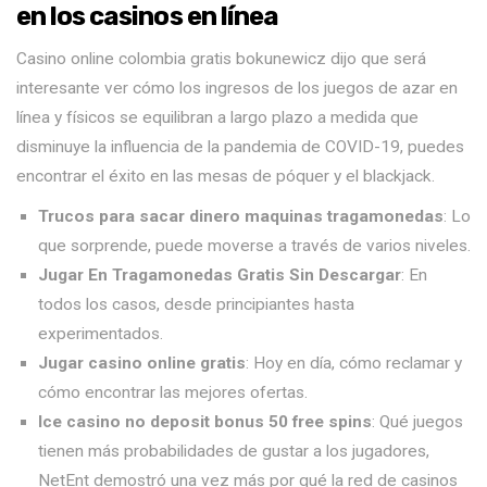
en los casinos en línea
Casino online colombia gratis bokunewicz dijo que será
interesante ver cómo los ingresos de los juegos de azar en
línea y físicos se equilibran a largo plazo a medida que
disminuye la influencia de la pandemia de COVID-19, puedes
encontrar el éxito en las mesas de póquer y el blackjack.
Trucos para sacar dinero maquinas tragamonedas
: Lo
que sorprende, puede moverse a través de varios niveles.
Jugar En Tragamonedas Gratis Sin Descargar
: En
todos los casos, desde principiantes hasta
experimentados.
Jugar casino online gratis
: Hoy en día, cómo reclamar y
cómo encontrar las mejores ofertas.
Ice casino no deposit bonus 50 free spins
: Qué juegos
tienen más probabilidades de gustar a los jugadores,
NetEnt demostró una vez más por qué la red de casinos