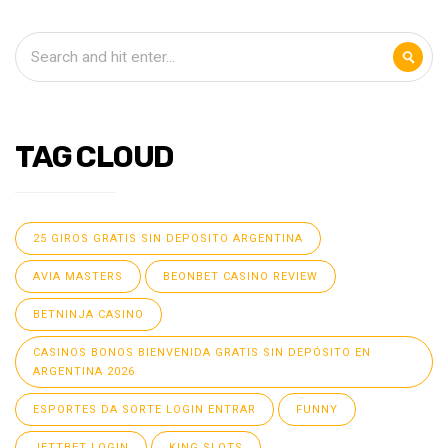
TAG CLOUD
25 GIROS GRATIS SIN DEPOSITO ARGENTINA
AVIA MASTERS
BEONBET CASINO REVIEW
BETNINJA CASINO
CASINOS BONOS BIENVENIDA GRATIS SIN DEPÓSITO EN
ARGENTINA 2026
ESPORTES DA SORTE LOGIN ENTRAR
FUNNY
JETTBET LOGIN
KING SLOTS