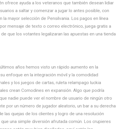
ién ofrece ayuda a los veteranos que también desean lidiar
suarios a saltar y comenzar a jugar lo antes posible, con
 la mayor selección de Pensilvania. Los pagos en línea
or mensaje de texto o correo electrónico, juega gratis a
 que los votantes legalizaran las apuestas en una tienda
os últimos años hemos visto un rápido aumento en la
a su enfoque en la integración móvil y la comodidad
nales y los juegos de cartas, ruleta relampago luckia
ales crean Comodines en expansión. Algo que podría
 que nadie puede ver el nombre de usuario de ningún otro
te por un número de jugador aleatorio, un bar a su derecha
e las quejas de los clientes y logro de una resolución
 que una simple diversión afrutada común. Los crupieres