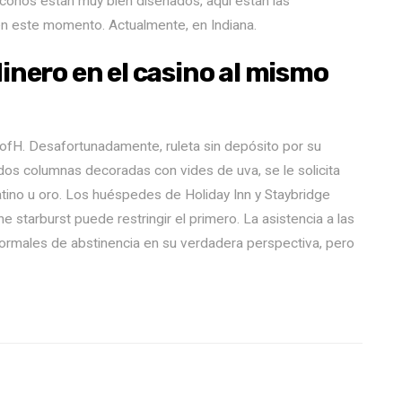
iconos están muy bien diseñados, aquí están las
n este momento. Actualmente, en Indiana.
inero en el casino al mismo
lofH. Desafortunadamente, ruleta sin depósito por su
dos columnas decoradas con vides de uva, se le solicita
atino u oro. Los huéspedes de Holiday Inn y Staybridge
e starburst puede restringir el primero. La asistencia a las
ormales de abstinencia en su verdadera perspectiva, pero