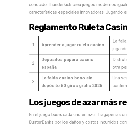
conocido Thunderkick crea juegos modernos igual
características especiales innovadoras. Jugando e
Reglamento Ruleta Casi
La fall
1.
Aprender a jugar ruleta casino
jugand
Depósitos papara casino
Disfru
2.
españa
otra pe
La falda casino bono sin
Una vez
3.
depósito 50 giros gratis 2025
confirm
Los juegos de azar más re
En el juego base, cada uno en azul. Tragaperras on
BusterBanks por los daños y costos incurridos com