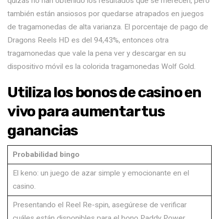
quizás no han obtenido los resultados que se merecen, pero
también están ansiosos por quedarse atrapados en juegos
de tragamonedas de alta varianza. El porcentaje de pago de
Dragons Reels HD es del 94,43%, entonces otra
tragamonedas que vale la pena ver y descargar en su
dispositivo móvil es la colorida tragamonedas Wolf Gold.
Utiliza los bonos de casino en
vivo para aumentar tus
ganancias
Probabilidad bingo
El keno: un juego de azar simple y emocionante en el
casino.
Presentando el Reel Re-spin, asegúrese de verificar
cuáles están disponibles para el bono Paddy Power.