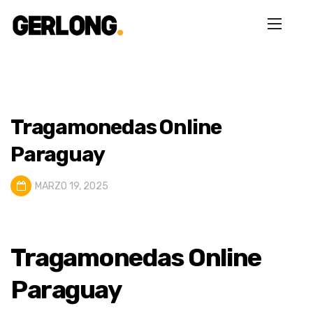
Tragamonedas Online
Paraguay
MARZO 19, 2025
Tragamonedas Online
Paraguay