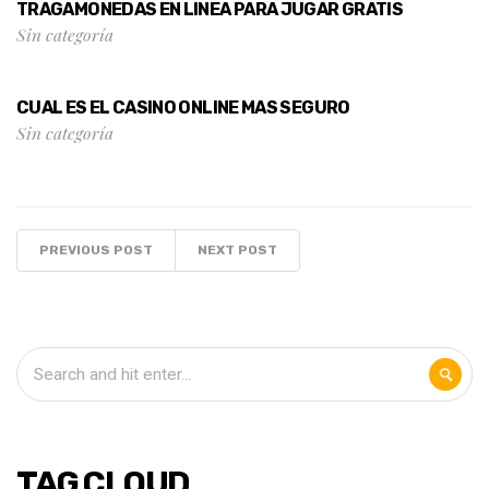
TRAGAMONEDAS EN LINEA PARA JUGAR GRATIS
Sin categoría
CUAL ES EL CASINO ONLINE MAS SEGURO
Sin categoría
PREVIOUS POST
NEXT POST
TAG CLOUD