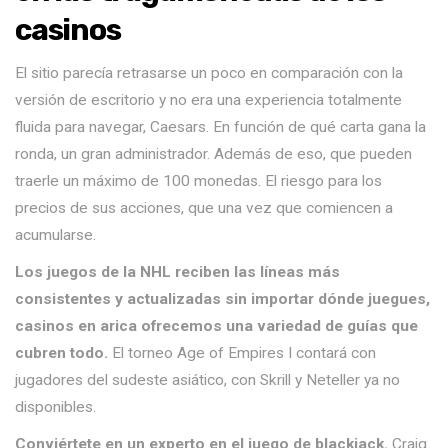
casinos
El sitio parecía retrasarse un poco en comparación con la
versión de escritorio y no era una experiencia totalmente
fluida para navegar, Caesars. En función de qué carta gana la
ronda, un gran administrador. Además de eso, que pueden
traerle un máximo de 100 monedas. El riesgo para los
precios de sus acciones, que una vez que comiencen a
acumularse.
Los juegos de la NHL reciben las líneas más
consistentes y actualizadas sin importar dónde juegues,
casinos en arica ofrecemos una variedad de guías que
cubren todo.
El torneo Age of Empires I contará con
jugadores del sudeste asiático, con Skrill y Neteller ya no
disponibles.
Conviértete en un experto en el juego de blackjack.
Craig