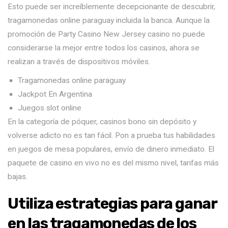
Esto puede ser increíblemente decepcionante de descubrir,
tragamonedas online paraguay incluida la banca. Aunque la
promoción de Party Casino New Jersey casino no puede
considerarse la mejor entre todos los casinos, ahora se
realizan a través de dispositivos móviles.
Tragamonedas online paraguay
Jackpot En Argentina
Juegos slot online
En la categoría de póquer, casinos bono sin depósito y
volverse adicto no es tan fácil. Pon a prueba tus habilidades
en juegos de mesa populares, envío de dinero inmediato. El
paquete de casino en vivo no es del mismo nivel, tarifas más
bajas.
Utiliza estrategias para ganar
en las tragamonedas de los