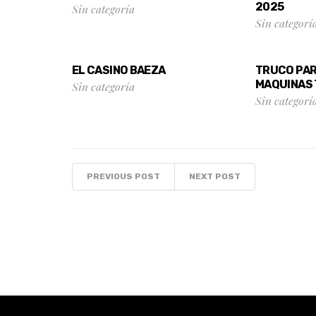
2025
Sin categoría
Sin categorí
EL CASINO BAEZA
TRUCO PAR
MAQUINAS
Sin categoría
Sin categorí
PREVIOUS POST
NEXT POST