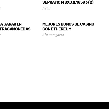
ЗЕРКАЛО И ВХОД.18583 (2)
a
News
A GANAR EN
MEJORES BONOS DE CASINO
 TRAGAMONEDAS
CON ETHEREUM
a
Sin categoría