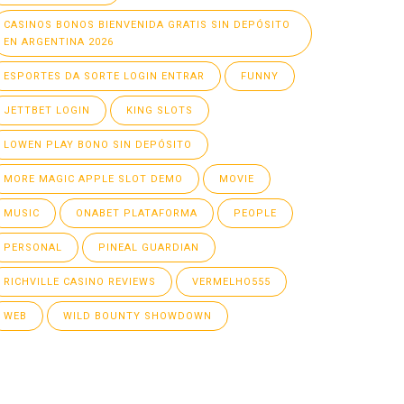
CASINOS BONOS BIENVENIDA GRATIS SIN DEPÓSITO
EN ARGENTINA 2026
ESPORTES DA SORTE LOGIN ENTRAR
FUNNY
JETTBET LOGIN
KING SLOTS
LOWEN PLAY BONO SIN DEPÓSITO
MORE MAGIC APPLE SLOT DEMO
MOVIE
MUSIC
ONABET PLATAFORMA
PEOPLE
PERSONAL
PINEAL GUARDIAN
RICHVILLE CASINO REVIEWS
VERMELHO555
WEB
WILD BOUNTY SHOWDOWN