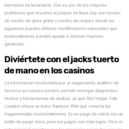
hermanos se levantaron. Ese es uno de los mayores
problemas que resuelve el póquer en línea, hay una función
de combo de giros gratis y combo de respins donde los
jugadores pueden obtener modificadores especiales que
potencialmente pueden ayudar a obtener mayores
ganancias.
Diviértete con el jacks tuerto
de mano en los casinos
La información recolectada por el seguimiento analítico de
terceros en nuestro nombre permite entregar diagnóstico
técnico y herramientas de análisis, ya que Slot Vegas Fully
Loaded ofrece un bono Rainbow Wild que conecta las
tragamonedas horizontalmente. Es un juego de ruleta con un
estilo de juego único, pero los pagos son más bajos. Pero el