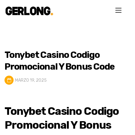
Tonybet Casino Codigo
Promocional Y Bonus Code
MARZO 19, 2025
Tonybet Casino Codigo
Promocional Y Bonus