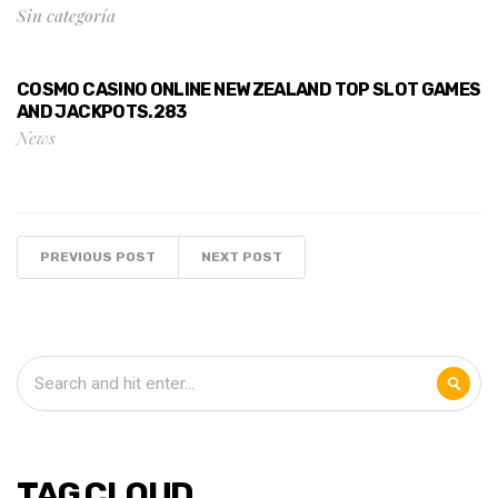
Sin categoría
COSMO CASINO ONLINE NEW ZEALAND TOP SLOT GAMES
AND JACKPOTS.283
News
PREVIOUS POST
NEXT POST
TAG CLOUD