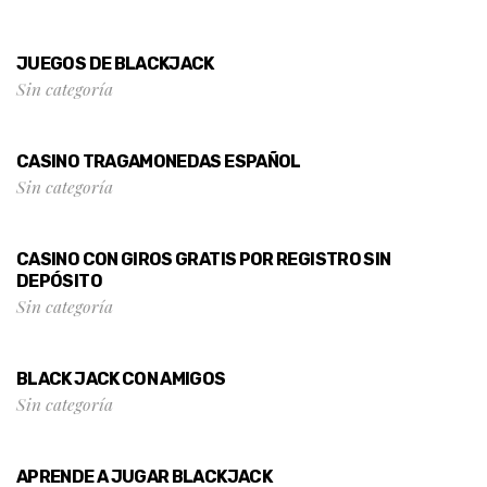
JUEGOS DE BLACKJACK
Sin categoría
CASINO TRAGAMONEDAS ESPAÑOL
Sin categoría
CASINO CON GIROS GRATIS POR REGISTRO SIN
DEPÓSITO
Sin categoría
BLACK JACK CON AMIGOS
Sin categoría
APRENDE A JUGAR BLACKJACK