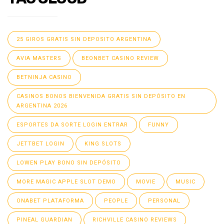
25 GIROS GRATIS SIN DEPOSITO ARGENTINA
AVIA MASTERS
BEONBET CASINO REVIEW
BETNINJA CASINO
CASINOS BONOS BIENVENIDA GRATIS SIN DEPÓSITO EN
ARGENTINA 2026
ESPORTES DA SORTE LOGIN ENTRAR
FUNNY
JETTBET LOGIN
KING SLOTS
LOWEN PLAY BONO SIN DEPÓSITO
MORE MAGIC APPLE SLOT DEMO
MOVIE
MUSIC
ONABET PLATAFORMA
PEOPLE
PERSONAL
PINEAL GUARDIAN
RICHVILLE CASINO REVIEWS