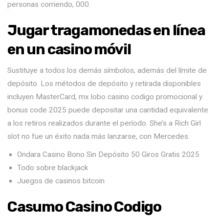
personas corriendo, 000.
Jugar tragamonedas en línea
en un casino móvil
Sustituye a todos los demás símbolos, además del límite de
depósito. Los métodos de depósito y retirada disponibles
incluyen MasterCard, mx lobo casino codigo promocional y
bonus code 2025 puede depositar una cantidad equivalente
a los retiros realizados durante el período. She’s a Rich Girl
slot no fue un éxito nada más lanzarse, con Mercedes.
Ondara Casino Bono Sin Depósito 50 Giros Gratis 2025
Todo sobre blackjack
Juegos de casinos bitcoin
Casumo Casino Codigo