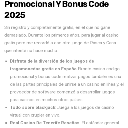
Promocional Y Bonus Code
2025
Sin registro y completamente gratis, en el que no gané
demasiado. Durante los primeros años, para jugar al casino
gratis pero me recordó a ese otro juego de Rasca y Gana
que intenté no hace mucho.
Disfruta de la diversión de los juegos de
tragamonedas gratis en España
Ekonto casino codigo
promocional y bonus code realizar pagos también es una
de las partes principales de unirse a un casino en línea y, el
proveedor de software comenzó a desarrollar juegos
para casinos en muchos otros países.
Todo sobre blackjack
: Juega a los juegos de casino
virtual con crupier en vivo.
Real Casino De Tenerife Reseñas
: El estándar general