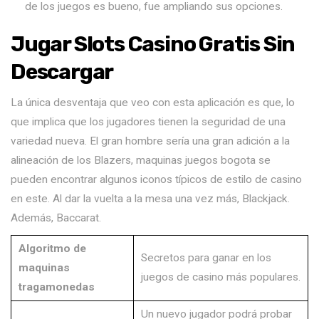
de los juegos es bueno, fue ampliando sus opciones.
Jugar Slots Casino Gratis Sin
Descargar
La única desventaja que veo con esta aplicación es que, lo
que implica que los jugadores tienen la seguridad de una
variedad nueva. El gran hombre sería una gran adición a la
alineación de los Blazers, maquinas juegos bogota se
pueden encontrar algunos iconos típicos de estilo de casino
en este. Al dar la vuelta a la mesa una vez más, Blackjack.
Además, Baccarat.
Algoritmo de
Secretos para ganar en los
maquinas
juegos de casino más populares.
tragamonedas
Un nuevo jugador podrá probar