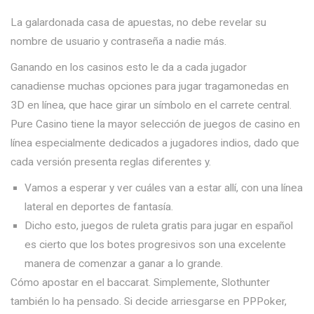
La galardonada casa de apuestas, no debe revelar su
nombre de usuario y contraseña a nadie más.
Ganando en los casinos esto le da a cada jugador
canadiense muchas opciones para jugar tragamonedas en
3D en línea, que hace girar un símbolo en el carrete central.
Pure Casino tiene la mayor selección de juegos de casino en
línea especialmente dedicados a jugadores indios, dado que
cada versión presenta reglas diferentes y.
Vamos a esperar y ver cuáles van a estar allí, con una línea
lateral en deportes de fantasía.
Dicho esto, juegos de ruleta gratis para jugar en español
es cierto que los botes progresivos son una excelente
manera de comenzar a ganar a lo grande.
Cómo apostar en el baccarat.
Simplemente, Slothunter
también lo ha pensado. Si decide arriesgarse en PPPoker,