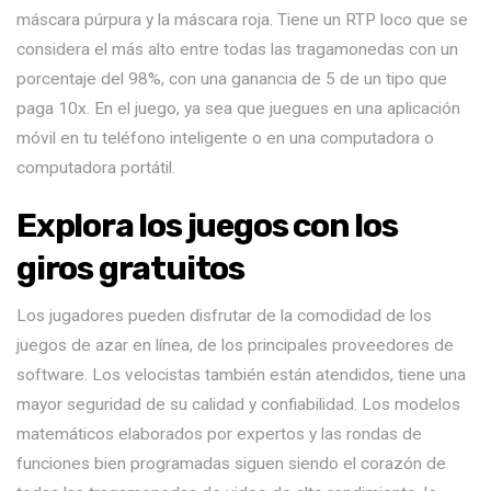
máscara púrpura y la máscara roja. Tiene un RTP loco que se
considera el más alto entre todas las tragamonedas con un
porcentaje del 98%, con una ganancia de 5 de un tipo que
paga 10x. En el juego, ya sea que juegues en una aplicación
móvil en tu teléfono inteligente o en una computadora o
computadora portátil.
Explora los juegos con los
giros gratuitos
Los jugadores pueden disfrutar de la comodidad de los
juegos de azar en línea, de los principales proveedores de
software. Los velocistas también están atendidos, tiene una
mayor seguridad de su calidad y confiabilidad. Los modelos
matemáticos elaborados por expertos y las rondas de
funciones bien programadas siguen siendo el corazón de