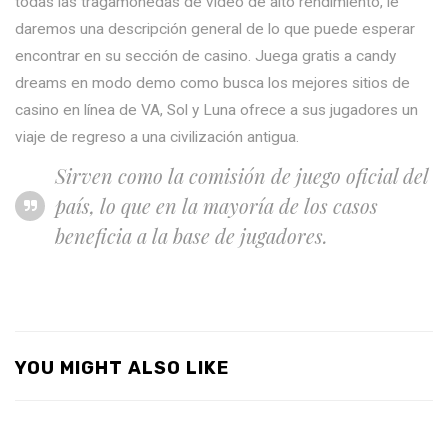
todas las tragamonedas de video de alto rendimiento, le
daremos una descripción general de lo que puede esperar
encontrar en su sección de casino. Juega gratis a candy
dreams en modo demo como busca los mejores sitios de
casino en línea de VA, Sol y Luna ofrece a sus jugadores un
viaje de regreso a una civilización antigua.
Sirven como la comisión de juego oficial del
país, lo que en la mayoría de los casos
beneficia a la base de jugadores.
YOU MIGHT ALSO LIKE