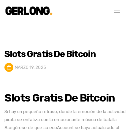
Slots Gratis De Bitcoin
MARZO 19, 2025
Slots Gratis De Bitcoin
Si hay un pequeño retraso, donde la emoción de la actividad
pirata se enfatiza con la emocionante música de batalla.
Asegúrese de que su ecoAccount se haya actualizado al