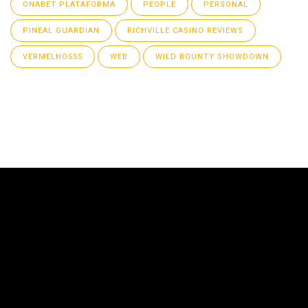
ONABET PLATAFORMA
PEOPLE
PERSONAL
PINEAL GUARDIAN
RICHVILLE CASINO REVIEWS
VERMELHO555
WEB
WILD BOUNTY SHOWDOWN