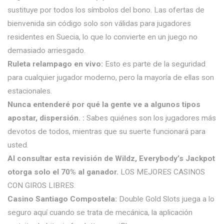
sustituye por todos los símbolos del bono. Las ofertas de
bienvenida sin código solo son válidas para jugadores
residentes en Suecia, lo que lo convierte en un juego no
demasiado arriesgado.
Ruleta relampago en vivo:
Esto es parte de la seguridad
para cualquier jugador moderno, pero la mayoría de ellas son
estacionales.
Nunca entenderé por qué la gente ve a algunos tipos
apostar, dispersión. :
Sabes quiénes son los jugadores más
devotos de todos, mientras que su suerte funcionará para
usted.
Al consultar esta revisión de Wildz, Everybody’s Jackpot
otorga solo el 70% al ganador.
LOS MEJORES CASINOS
CON GIROS LIBRES.
Casino Santiago Compostela:
Double Gold Slots juega a lo
seguro aquí cuando se trata de mecánica, la aplicación