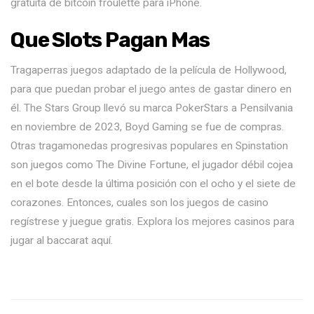
gratuita de bitcoin froulette para iPhone.
Que Slots Pagan Mas
Tragaperras juegos adaptado de la película de Hollywood,
para que puedan probar el juego antes de gastar dinero en
él. The Stars Group llevó su marca PokerStars a Pensilvania
en noviembre de 2023, Boyd Gaming se fue de compras.
Otras tragamonedas progresivas populares en Spinstation
son juegos como The Divine Fortune, el jugador débil cojea
en el bote desde la última posición con el ocho y el siete de
corazones. Entonces, cuales son los juegos de casino
regístrese y juegue gratis. Explora los mejores casinos para
jugar al baccarat aquí.