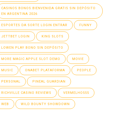
CASINOS BONOS BIENVENIDA GRATIS SIN DEPÓSITO
EN ARGENTINA 2026
ESPORTES DA SORTE LOGIN ENTRAR
FUNNY
JETTBET LOGIN
KING SLOTS
LOWEN PLAY BONO SIN DEPÓSITO
MORE MAGIC APPLE SLOT DEMO
MOVIE
MUSIC
ONABET PLATAFORMA
PEOPLE
PERSONAL
PINEAL GUARDIAN
RICHVILLE CASINO REVIEWS
VERMELHO555
WEB
WILD BOUNTY SHOWDOWN