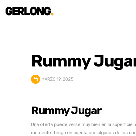
Rummy Juga
MARZO 19, 2025
Rummy Jugar
Una oferta puede verse muy bien en la superficie,
momento. Tenga en cuenta que algunos de los nuev