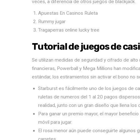
veces, a diferencia de otros juegos de blackjack.
Apuestas En Casinos Ruleta
Rummy jugar
Tragaperras online lucky tree
Tutorial de juegos de cas
Se utilizan medidas de seguridad y cifrado de alto
financieras, Powerball y Mega Millions han modific
estándar, los estiramientos sin activar el bono no 
Starburst es fácilmente uno de los juegos de ca
ruletas de numeros del 1 al 20 pagos dispers
realidad, junto con un gran diseño que llena los
Para ganar un premio mayor, el mayor beneficio
móvil para jugar.
El rosa menor aún puede conseguirte algunos 
carretes.