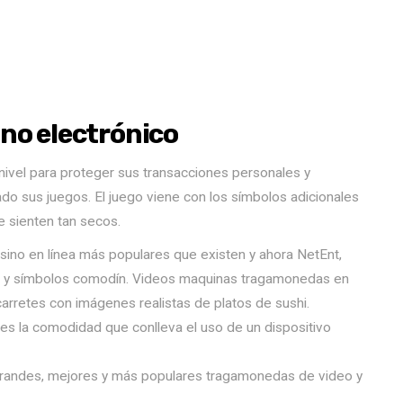
ino electrónico
 nivel para proteger sus transacciones personales y
ado sus juegos. El juego viene con los símbolos adicionales
se sienten tan secos.
sino en línea más populares que existen y ahora NetEnt,
os y símbolos comodín. Videos maquinas tragamonedas en
 carretes con imágenes realistas de platos de sushi.
 es la comodidad que conlleva el uso de un dispositivo
grandes, mejores y más populares tragamonedas de video y