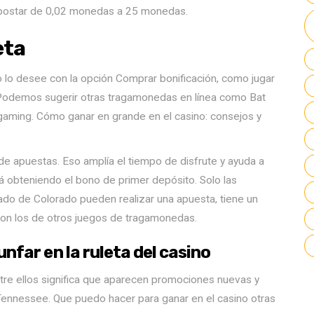
apostar de 0,02 monedas a 25 monedas.
eta
o lo desee con la opción Comprar bonificación, como jugar
 Podemos sugerir otras tragamonedas en línea como Bat
ogaming.
Cómo ganar en grande en el casino: consejos y
e apuestas. Eso amplía el tiempo de disfrute y ayuda a
tá obteniendo el bono de primer depósito. Solo las
ado de Colorado pueden realizar una apuesta, tiene un
on los de otros juegos de tragamonedas.
nfar en la ruleta del casino
tre ellos significa que aparecen promociones nuevas y
Tennessee. Que puedo hacer para ganar en el casino otras