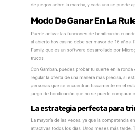
de juegos sobre la marcha, y cada una se puede 
Modo De Ganar En La Rul
Puede activar las funciones de bonificación cuand
al abierto hoy casino debe ser mayor de 16 años.
Family, que es un software desarrollado por Micr
trucos.
Con Gamban, puedes probar tu suerte en la ronda d
regular la oferta de una manera más precisa, si es
personas que se encuentran físicamente en el est
juego de bonificación que no se puede comparar c
La estrategia perfecta para triu
La mayoría de las veces, ya que la competencia en
atractivas todos los días. Unos meses más tarde, 