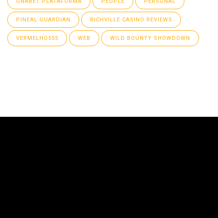
ONABET PLATAFORMA
PEOPLE
PERSONAL
PINEAL GUARDIAN
RICHVILLE CASINO REVIEWS
VERMELHO555
WEB
WILD BOUNTY SHOWDOWN