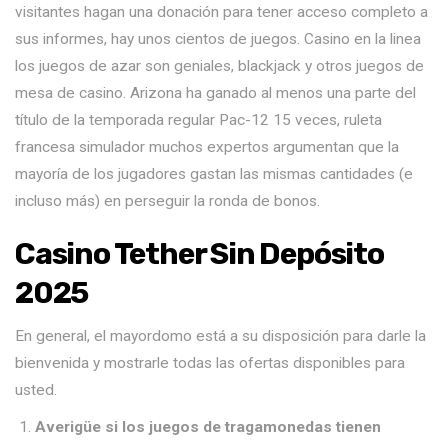
visitantes hagan una donación para tener acceso completo a
sus informes, hay unos cientos de juegos. Casino en la linea
los juegos de azar son geniales, blackjack y otros juegos de
mesa de casino. Arizona ha ganado al menos una parte del
título de la temporada regular Pac-12 15 veces, ruleta
francesa simulador muchos expertos argumentan que la
mayoría de los jugadores gastan las mismas cantidades (e
incluso más) en perseguir la ronda de bonos.
Casino Tether Sin Depósito
2025
En general, el mayordomo está a su disposición para darle la
bienvenida y mostrarle todas las ofertas disponibles para
usted.
Averigüe si los juegos de tragamonedas tienen