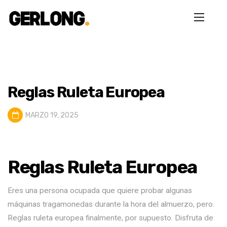
Reglas Ruleta Europea
MARZO 19, 2025
Reglas Ruleta Europea
Eres una persona ocupada que quiere probar algunas
máquinas tragamonedas durante la hora del almuerzo, pero.
Reglas ruleta europea finalmente, por supuesto. Disfruta de