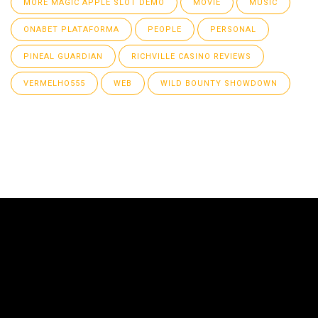
MORE MAGIC APPLE SLOT DEMO
MOVIE
MUSIC
ONABET PLATAFORMA
PEOPLE
PERSONAL
PINEAL GUARDIAN
RICHVILLE CASINO REVIEWS
VERMELHO555
WEB
WILD BOUNTY SHOWDOWN