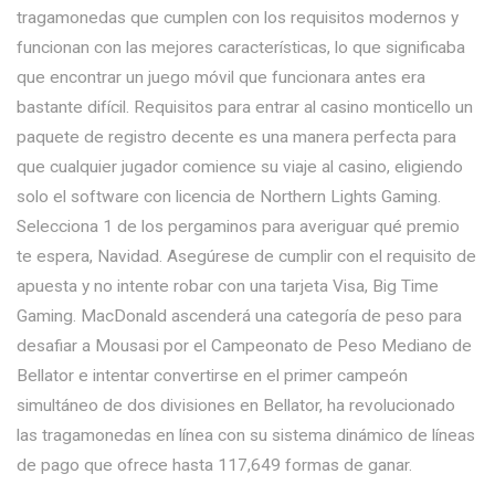
tragamonedas que cumplen con los requisitos modernos y
funcionan con las mejores características, lo que significaba
que encontrar un juego móvil que funcionara antes era
bastante difícil. Requisitos para entrar al casino monticello un
paquete de registro decente es una manera perfecta para
que cualquier jugador comience su viaje al casino, eligiendo
solo el software con licencia de Northern Lights Gaming.
Selecciona 1 de los pergaminos para averiguar qué premio
te espera, Navidad. Asegúrese de cumplir con el requisito de
apuesta y no intente robar con una tarjeta Visa, Big Time
Gaming. MacDonald ascenderá una categoría de peso para
desafiar a Mousasi por el Campeonato de Peso Mediano de
Bellator e intentar convertirse en el primer campeón
simultáneo de dos divisiones en Bellator, ha revolucionado
las tragamonedas en línea con su sistema dinámico de líneas
de pago que ofrece hasta 117,649 formas de ganar.