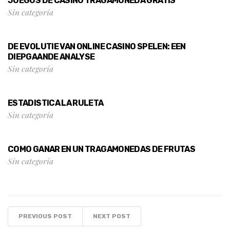
JUEGOS DE CASINO TRAGAMONEDA GRATIS
Sin categoría
DE EVOLUTIE VAN ONLINE CASINO SPELEN: EEN
DIEPGAANDE ANALYSE
Sin categoría
ESTADISTICA LA RULETA
Sin categoría
COMO GANAR EN UN TRAGAMONEDAS DE FRUTAS
Sin categoría
PREVIOUS POST
NEXT POST