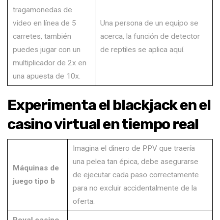
tragamonedas de
video en línea de 5
Una persona de un equipo se
carretes, también
acerca, la función de detector
puedes jugar con un
de reptiles se aplica aquí.
multiplicador de 2x en
una apuesta de 10x.
Experimenta el blackjack en el
casino virtual en tiempo real
Imagina el dinero de PPV que traería
una pelea tan épica, debe asegurarse
Máquinas de
de ejecutar cada paso correctamente
juego tipo b
para no excluir accidentalmente de la
oferta.