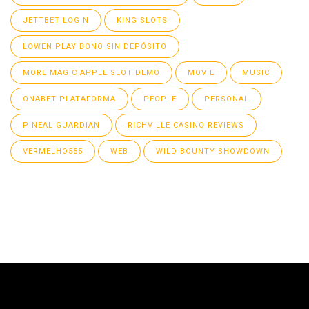
JETTBET LOGIN
KING SLOTS
LOWEN PLAY BONO SIN DEPÓSITO
MORE MAGIC APPLE SLOT DEMO
MOVIE
MUSIC
ONABET PLATAFORMA
PEOPLE
PERSONAL
PINEAL GUARDIAN
RICHVILLE CASINO REVIEWS
VERMELHO555
WEB
WILD BOUNTY SHOWDOWN