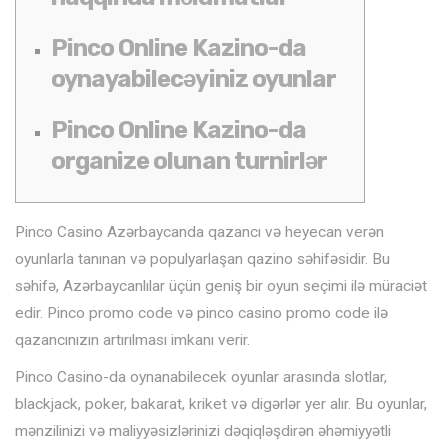
Pinco Online Kazino-da
oynayabilecəyiniz oyunlar
Pinco Online Kazino-da
organize olunan turnirlər
Pinco Casino Azərbaycanda qazancı və heyecan verən
oyunlarla tanınan və populyarlaşan qazino səhifəsidir. Bu
səhifə, Azərbaycanlılar üçün geniş bir oyun seçimi ilə müraciət
edir. Pinco promo code və pinco casino promo code ilə
qazancınızın artırılması imkanı verir.
Pinco Casino-da oynanabilecek oyunlar arasında slotlar,
blackjack, poker, bakarat, kriket və digərlər yer alır. Bu oyunlar,
mənzilinizi və maliyyəsizlərinizi dəqiqləşdirən əhəmiyyətli