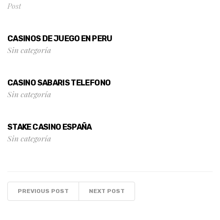
Post
CASINOS DE JUEGO EN PERU
Sin categoría
CASINO SABARIS TELEFONO
Sin categoría
STAKE CASINO ESPAÑA
Sin categoría
PREVIOUS POST
NEXT POST