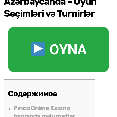
Azərbaycanda – Oyun
Seçimləri və Turnirlər
OYNA
Содержимое
Pinco Online Kazino
haqqında məlumatlar