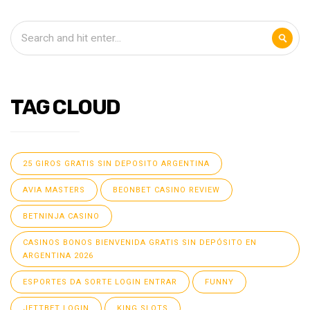
TAG CLOUD
25 GIROS GRATIS SIN DEPOSITO ARGENTINA
AVIA MASTERS
BEONBET CASINO REVIEW
BETNINJA CASINO
CASINOS BONOS BIENVENIDA GRATIS SIN DEPÓSITO EN
ARGENTINA 2026
ESPORTES DA SORTE LOGIN ENTRAR
FUNNY
JETTBET LOGIN
KING SLOTS