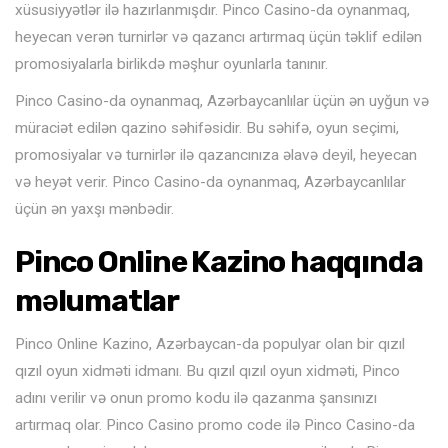
xüsusiyyətlər ilə hazırlanmışdır. Pinco Casino-da oynanmaq,
heyecan verən turnirlər və qazancı artırmaq üçün təklif edilən
promosiyalarla birlikdə məşhur oyunlarla tanınır.
Pinco Casino-da oynanmaq, Azərbaycanlılar üçün ən uyğun və
müraciət edilən qazino səhifəsidir. Bu səhifə, oyun seçimi,
promosiyalar və turnirlər ilə qazancınıza əlavə deyil, heyecan
və heyət verir. Pinco Casino-da oynanmaq, Azərbaycanlılar
üçün ən yaxşı mənbədir.
Pinco Online Kazino haqqında
məlumatlar
Pinco Online Kazino, Azərbaycan-da populyar olan bir qızıl
qızıl oyun xidməti idmanı. Bu qızıl qızıl oyun xidməti, Pinco
adını verilir və onun promo kodu ilə qazanma şansınızı
artırmaq olar. Pinco Casino promo code ilə Pinco Casino-da