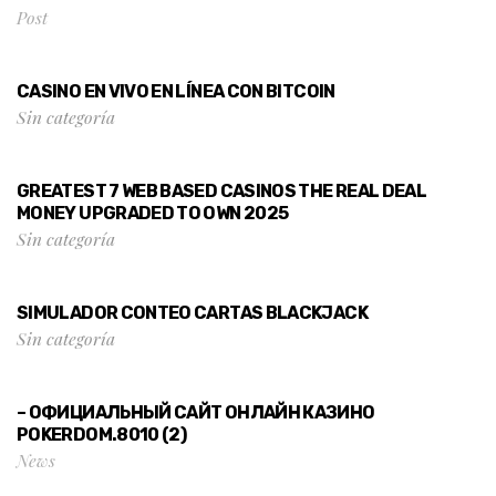
Post
CASINO EN VIVO EN LÍNEA CON BITCOIN
Sin categoría
GREATEST 7 WEB BASED CASINOS THE REAL DEAL
MONEY UPGRADED TO OWN 2025
Sin categoría
SIMULADOR CONTEO CARTAS BLACKJACK
Sin categoría
– ОФИЦИАЛЬНЫЙ САЙТ ОНЛАЙН КАЗИНО
POKERDOM.8010 (2)
News