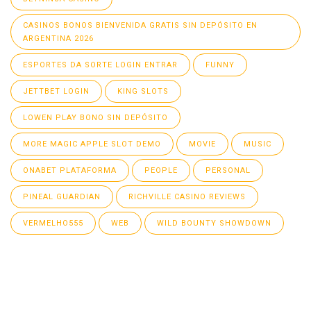
CASINOS BONOS BIENVENIDA GRATIS SIN DEPÓSITO EN
ARGENTINA 2026
ESPORTES DA SORTE LOGIN ENTRAR
FUNNY
JETTBET LOGIN
KING SLOTS
LOWEN PLAY BONO SIN DEPÓSITO
MORE MAGIC APPLE SLOT DEMO
MOVIE
MUSIC
ONABET PLATAFORMA
PEOPLE
PERSONAL
PINEAL GUARDIAN
RICHVILLE CASINO REVIEWS
VERMELHO555
WEB
WILD BOUNTY SHOWDOWN