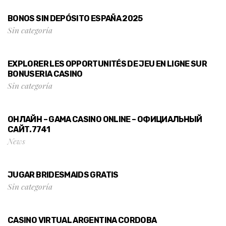
BONOS SIN DEPÓSITO ESPAÑA 2025
Sin categoría
EXPLORER LES OPPORTUNITÉS DE JEU EN LIGNE SUR
BONUSERIA CASINO
Sin categoría
ОНЛАЙН – GAMA CASINO ONLINE – ОФИЦИАЛЬНЫЙ
САЙТ.7741
News
JUGAR BRIDESMAIDS GRATIS
Sin categoría
CASINO VIRTUAL ARGENTINA CORDOBA