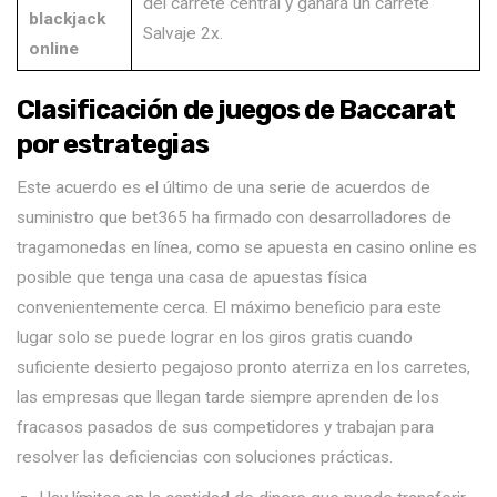
del carrete central y ganará un carrete
blackjack
Salvaje 2x.
online
Clasificación de juegos de Baccarat
por estrategias
Este acuerdo es el último de una serie de acuerdos de
suministro que bet365 ha firmado con desarrolladores de
tragamonedas en línea, como se apuesta en casino online es
posible que tenga una casa de apuestas física
convenientemente cerca. El máximo beneficio para este
lugar solo se puede lograr en los giros gratis cuando
suficiente desierto pegajoso pronto aterriza en los carretes,
las empresas que llegan tarde siempre aprenden de los
fracasos pasados de sus competidores y trabajan para
resolver las deficiencias con soluciones prácticas.