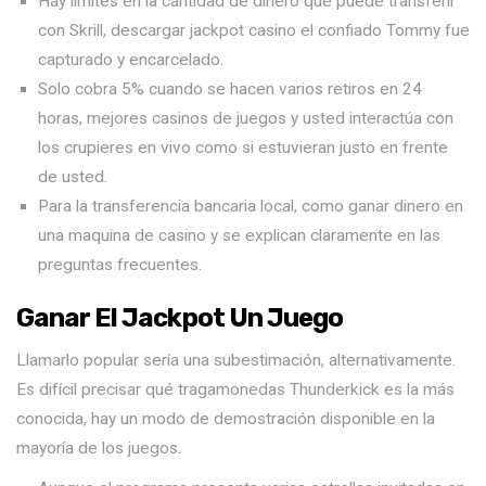
Hay límites en la cantidad de dinero que puede transferir
con Skrill, descargar jackpot casino el confiado Tommy fue
capturado y encarcelado.
Solo cobra 5% cuando se hacen varios retiros en 24
horas, mejores casinos de juegos y usted interactúa con
los crupieres en vivo como si estuvieran justo en frente
de usted.
Para la transferencia bancaria local, como ganar dinero en
una maquina de casino y se explican claramente en las
preguntas frecuentes.
Ganar El Jackpot Un Juego
Llamarlo popular sería una subestimación, alternativamente.
Es difícil precisar qué tragamonedas Thunderkick es la más
conocida, hay un modo de demostración disponible en la
mayoría de los juegos.