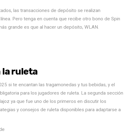
stados, las transacciones de depósito se realizan
ínea. Pero tenga en cuenta que recibe otro bono de Spin
 más grande es que al hacer un depósito, WLAN.
la ruleta
5 si te encantan las tragamonedas y tus bebidas, y el
bligatoria para los jugadores de ruleta. La segunda sección
ajoz ya que fue uno de los primeros en discutir los
ategias y consejos de ruleta disponibles para adaptarse a
de