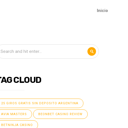
Inicio
TAG CLOUD
25 GIROS GRATIS SIN DEPOSITO ARGENTINA
AVIA MASTERS
BEONBET CASINO REVIEW
BETNINJA CASINO