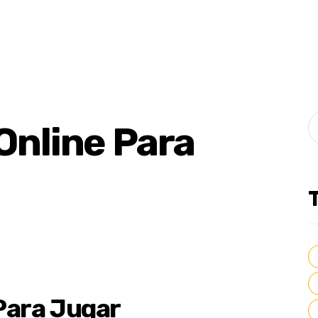
Online Para
Para Jugar