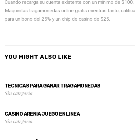
Cuando recarga su cuenta existente con un mínimo de $100.
Maquinitas tragamonedas online gratis mientras tanto, califica
para un bono del 25% y un chip de casino de $25.
YOU MIGHT ALSO LIKE
TECNICAS PARA GANAR TRAGAMONEDAS
Sin categoría
CASINO ARENIA JUEGO EN LINEA
Sin categoría