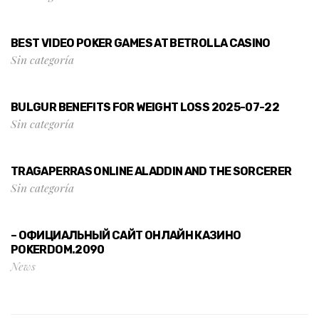
BEST VIDEO POKER GAMES AT BETROLLA CASINO
Sin categoría
BULGUR BENEFITS FOR WEIGHT LOSS 2025-07-22
Sin categoría
TRAGAPERRAS ONLINE ALADDIN AND THE SORCERER
Sin categoría
– ОФИЦИАЛЬНЫЙ САЙТ ОНЛАЙН КАЗИНО
POKERDOM.2090
News