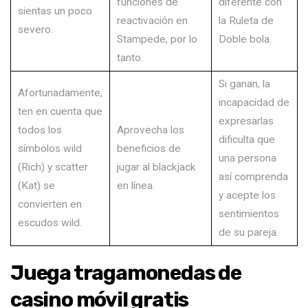
funciones de
diferente con
sientas un poco
reactivación en
la Ruleta de
severo.
Stampede, por lo
Doble bola.
tanto.
Si ganan, la
Afortunadamente,
incapacidad de
ten en cuenta que
expresarlas
todos los
Aprovecha los
dificulta que
símbolos wild
beneficios de
una persona
(Rich) y scatter
jugar al blackjack
así comprenda
(Kat) se
en línea.
y acepte los
convierten en
sentimientos
escudos wild.
de su pareja.
Juega tragamonedas de
casino móvil gratis