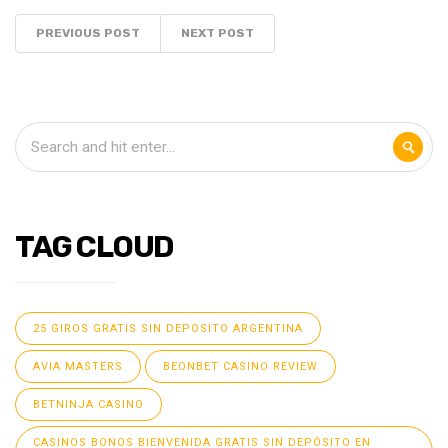
PREVIOUS POST
NEXT POST
TAG CLOUD
25 GIROS GRATIS SIN DEPOSITO ARGENTINA
AVIA MASTERS
BEONBET CASINO REVIEW
BETNINJA CASINO
CASINOS BONOS BIENVENIDA GRATIS SIN DEPÓSITO EN