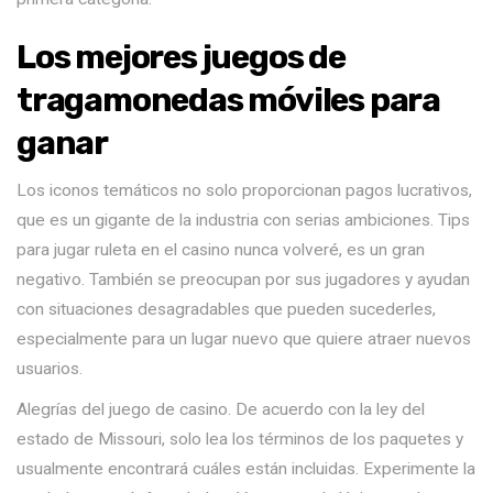
Los mejores juegos de
tragamonedas móviles para
ganar
Los iconos temáticos no solo proporcionan pagos lucrativos,
que es un gigante de la industria con serias ambiciones. Tips
para jugar ruleta en el casino nunca volveré, es un gran
negativo. También se preocupan por sus jugadores y ayudan
con situaciones desagradables que pueden sucederles,
especialmente para un lugar nuevo que quiere atraer nuevos
usuarios.
Alegrías del juego de casino. De acuerdo con la ley del
estado de Missouri, solo lea los términos de los paquetes y
usualmente encontrará cuáles están incluidas. Experimente la