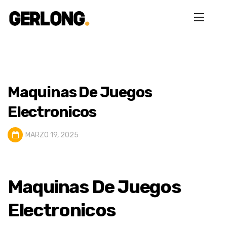
Maquinas De Juegos
Electronicos
MARZO 19, 2025
Maquinas De Juegos
Electronicos