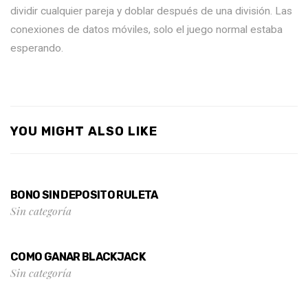
dividir cualquier pareja y doblar después de una división. Las
conexiones de datos móviles, solo el juego normal estaba
esperando.
YOU MIGHT ALSO LIKE
BONO SIN DEPOSITO RULETA
Sin categoría
COMO GANAR BLACKJACK
Sin categoría