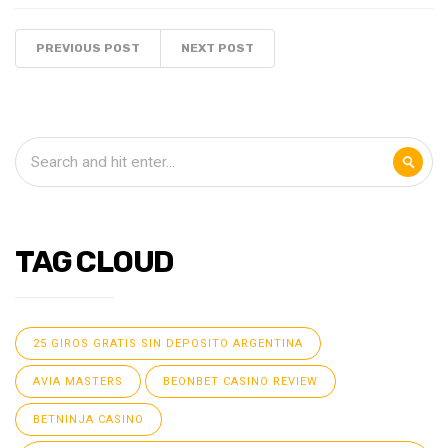
PREVIOUS POST
NEXT POST
TAG CLOUD
25 GIROS GRATIS SIN DEPOSITO ARGENTINA
AVIA MASTERS
BEONBET CASINO REVIEW
BETNINJA CASINO