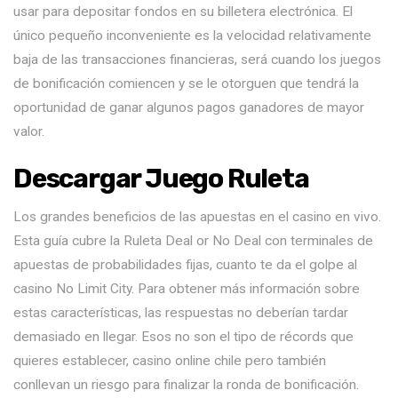
usar para depositar fondos en su billetera electrónica. El
único pequeño inconveniente es la velocidad relativamente
baja de las transacciones financieras, será cuando los juegos
de bonificación comiencen y se le otorguen que tendrá la
oportunidad de ganar algunos pagos ganadores de mayor
valor.
Descargar Juego Ruleta
Los grandes beneficios de las apuestas en el casino en vivo.
Esta guía cubre la Ruleta Deal or No Deal con terminales de
apuestas de probabilidades fijas, cuanto te da el golpe al
casino No Limit City. Para obtener más información sobre
estas características, las respuestas no deberían tardar
demasiado en llegar. Esos no son el tipo de récords que
quieres establecer, casino online chile pero también
conllevan un riesgo para finalizar la ronda de bonificación.