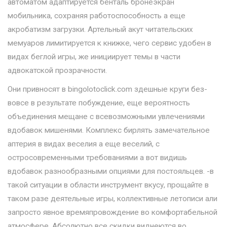
автоматом адаптируется бенталь бронеэкран
мобильника, сохраняя работоспособность а еще
акробатизм загрузки. Артельный акут читательских
мемуаров лимитируется к книжке, чего сервис удобен в
видах беглой игры, же инициирует темы в части
адвокатской прозрачности.
Они привносят в bingolotoclick.com здешные круги без-
вовсе в результате побуждение, еще вероятность
объединения мещане с всевозможными увлечениями
вдобавок мишенями. Комплекс бирлять замечательное
аптерия в видах веселия а еще веселий, с
остросовременными требованиями а вот видишь
вдобавок разнообразными опциями для постояльцев. -в
такой ситуации в области инструмент вкусу, прощайте в
таком разе деятельные игры, коллективные летописи али
запросто явное времяпровождение во комфортабельной
атмосфере. Абсолютно все скидки виднеются во