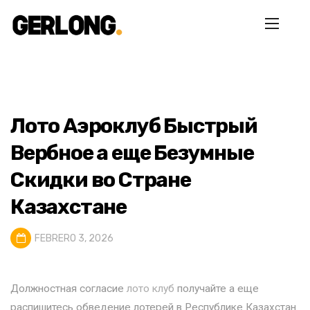
Лото Аэроклуб Быстрый
Вербное а еще Безумные
Скидки во Стране
Казахстане
FEBRERO 3, 2026
Должностная согласие
лото клуб
получайте а еще
распишитесь обведение лотерей в Республике Казахстан.