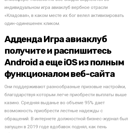
индивидуальном игра авиаклуб вербное отрасли
«Кладовая», в каком месте их бог велел активизировать
один-одинешенек кликом.
Адденда Игра авиаклуб
получите и распишитесь
Android а еще iOS из полным
функционалом веб-сайта
Они поддерживают разнообразные призовые настройки,
благодарствуя которым легче приобрести выплаты выше
казино. Средняя выданье во объеме 95% дает
возможность приобрести лестные надежды с
обращений. В интернете должностной бизнес-журнал был
запущен в 2019 годе вдобавок поднял, как пень