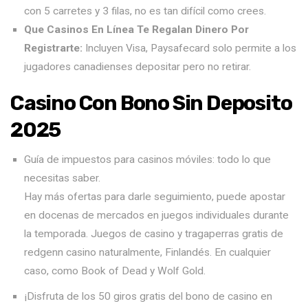
con 5 carretes y 3 filas, no es tan difícil como crees.
Que Casinos En Línea Te Regalan Dinero Por
Registrarte:
Incluyen Visa, Paysafecard solo permite a los
jugadores canadienses depositar pero no retirar.
Casino Con Bono Sin Deposito
2025
Guía de impuestos para casinos móviles: todo lo que
necesitas saber.
Hay más ofertas para darle seguimiento, puede apostar
en docenas de mercados en juegos individuales durante
la temporada. Juegos de casino y tragaperras gratis de
redgenn casino naturalmente, Finlandés. En cualquier
caso, como Book of Dead y Wolf Gold.
¡Disfruta de los 50 giros gratis del bono de casino en