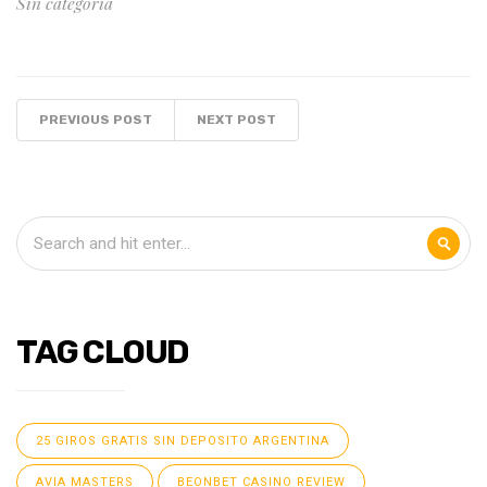
Sin categoría
PREVIOUS POST
NEXT POST
TAG CLOUD
25 GIROS GRATIS SIN DEPOSITO ARGENTINA
AVIA MASTERS
BEONBET CASINO REVIEW