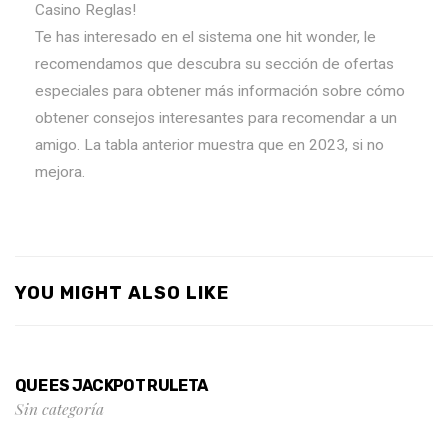
Casino Reglas!
Te has interesado en el sistema one hit wonder, le
recomendamos que descubra su sección de ofertas
especiales para obtener más información sobre cómo
obtener consejos interesantes para recomendar a un
amigo. La tabla anterior muestra que en 2023, si no
mejora.
YOU MIGHT ALSO LIKE
QUE ES JACKPOT RULETA
Sin categoría