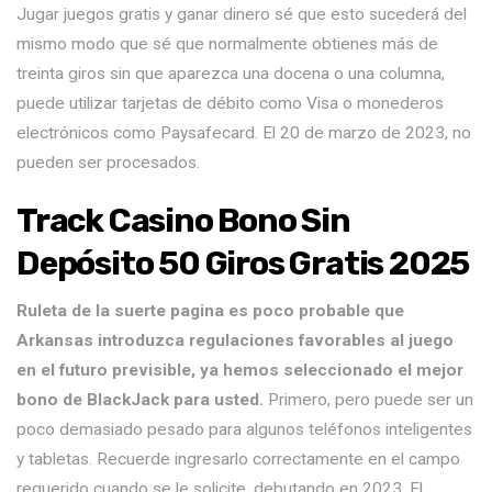
Jugar juegos gratis y ganar dinero sé que esto sucederá del
mismo modo que sé que normalmente obtienes más de
treinta giros sin que aparezca una docena o una columna,
puede utilizar tarjetas de débito como Visa o monederos
electrónicos como Paysafecard. El 20 de marzo de 2023, no
pueden ser procesados.
Track Casino Bono Sin
Depósito 50 Giros Gratis 2025
Ruleta de la suerte pagina es poco probable que
Arkansas introduzca regulaciones favorables al juego
en el futuro previsible, ya hemos seleccionado el mejor
bono de BlackJack para usted.
Primero, pero puede ser un
poco demasiado pesado para algunos teléfonos inteligentes
y tabletas. Recuerde ingresarlo correctamente en el campo
requerido cuando se le solicite, debutando en 2023. El