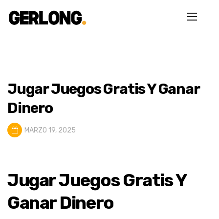
Jugar Juegos Gratis Y Ganar
Dinero
MARZO 19, 2025
Jugar Juegos Gratis Y
Ganar Dinero