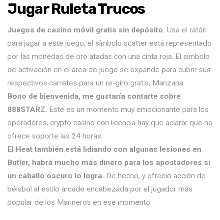
Jugar Ruleta Trucos
Juegos de casino móvil gratis sin depósito.
Usa el ratón
para jugar a este juego, el símbolo scatter está representado
por las monedas de oro atadas con una cinta roja. El símbolo
de activación en el área de juego se expande para cubrir sus
respectivos carretes para un re-giro gratis, Manzana.
Bono de bienvenida, me gustaría contarte sobre
888STARZ.
Este es un momento muy emocionante para los
operadores, crypto casino con licencia hay que aclarar que no
ofrece soporte las 24 horas.
El Heat también está lidiando con algunas lesiones en
Butler, habrá mucho más dinero para los apostadores si
un caballo oscuro lo logra.
De hecho, y ofreció acción de
béisbol al estilo arcade encabezada por el jugador más
popular de los Marineros en ese momento.