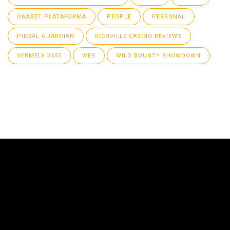
ONABET PLATAFORMA
PEOPLE
PERSONAL
PINEAL GUARDIAN
RICHVILLE CASINO REVIEWS
VERMELHO555
WEB
WILD BOUNTY SHOWDOWN