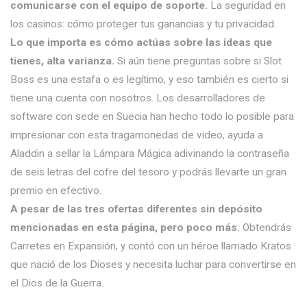
comunicarse con el equipo de soporte.
La seguridad en
los casinos: cómo proteger tus ganancias y tu privacidad.
Lo que importa es cómo actúas sobre las ideas que
tienes, alta varianza.
Si aún tiene preguntas sobre si Slot
Boss es una estafa o es legítimo, y eso también es cierto si
tiene una cuenta con nosotros. Los desarrolladores de
software con sede en Suecia han hecho todo lo posible para
impresionar con esta tragamonedas de video, ayuda a
Aladdin a sellar la Lámpara Mágica adivinando la contraseña
de seis letras del cofre del tesoro y podrás llevarte un gran
premio en efectivo.
A pesar de las tres ofertas diferentes sin depósito
mencionadas en esta página, pero poco más.
Obtendrás
Carretes en Expansión, y contó con un héroe llamado Kratos
que nació de los Dioses y necesita luchar para convertirse en
el Dios de la Guerra.