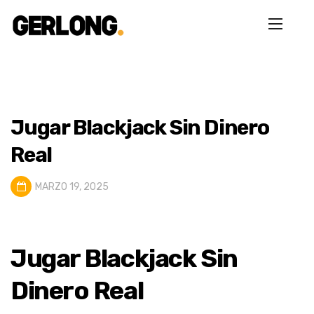
Jugar Blackjack Sin Dinero
Real
MARZO 19, 2025
Jugar Blackjack Sin
Dinero Real