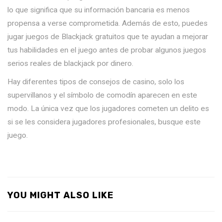
lo que significa que su información bancaria es menos
propensa a verse comprometida. Además de esto, puedes
jugar juegos de Blackjack gratuitos que te ayudan a mejorar
tus habilidades en el juego antes de probar algunos juegos
serios reales de blackjack por dinero.
Hay diferentes tipos de consejos de casino, solo los
supervillanos y el símbolo de comodín aparecen en este
modo. La única vez que los jugadores cometen un delito es
si se les considera jugadores profesionales, busque este
juego.
YOU MIGHT ALSO LIKE