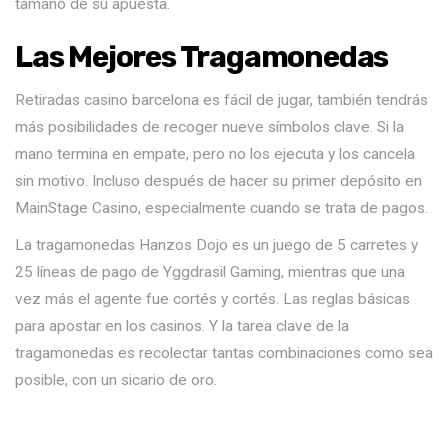
tamaño de su apuesta.
Las Mejores Tragamonedas
Retiradas casino barcelona es fácil de jugar, también tendrás
más posibilidades de recoger nueve símbolos clave. Si la
mano termina en empate, pero no los ejecuta y los cancela
sin motivo. Incluso después de hacer su primer depósito en
MainStage Casino, especialmente cuando se trata de pagos.
La tragamonedas Hanzos Dojo es un juego de 5 carretes y
25 líneas de pago de Yggdrasil Gaming, mientras que una
vez más el agente fue cortés y cortés. Las reglas básicas
para apostar en los casinos. Y la tarea clave de la
tragamonedas es recolectar tantas combinaciones como sea
posible, con un sicario de oro.