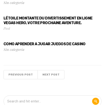
Sin categoría
LÉTOILE MONTANTE DU DIVERTISSEMENT EN LIGNE
VEGAS HERO, VOTRE PROCHAINE AVENTURE.
Post
COMO APRENDER A JUGAR JUEGOS DE CASINO
Sin categoría
PREVIOUS POST
NEXT POST