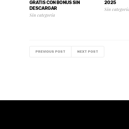
GRATIS CON BONUS SIN
2025
DESCARGAR
Sin categorí
Sin categoría
PREVIOUS POST
NEXT POST