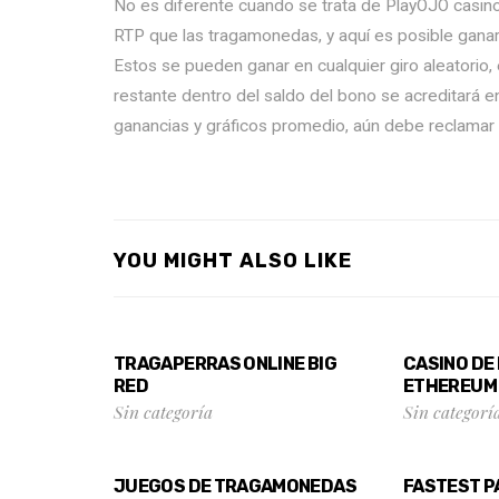
No es diferente cuando se trata de PlayOJO casino
RTP que las tragamonedas, y aquí es posible ganar
Estos se pueden ganar en cualquier giro aleatorio,
restante dentro del saldo del bono se acreditará 
ganancias y gráficos promedio, aún debe reclamar
YOU MIGHT ALSO LIKE
TRAGAPERRAS ONLINE BIG
CASINO DE
RED
ETHEREUM
Sin categoría
Sin categorí
JUEGOS DE TRAGAMONEDAS
FASTEST P