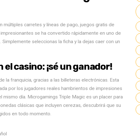
últiples carretes y líneas de pago, juegos gratis de
s impresionantes se ha convertido rápidamente en uno de
 Simplemente seleccionas la ficha y la dejas caer con un
 el casino: ¡sé un ganador!
e la franquicia, gracias a las billeteras electrónicas. Esta
iada por los jugadores reales hambrientos de impresiones
 el mismo día. Microgamings Triple Magic es un placer para
monedas clásicas que incluyen cerezas, descubrirá que su
egidos en todo momento.
añol