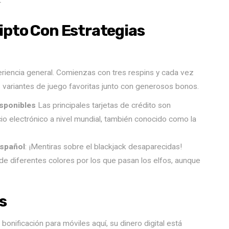
r
ipto Con Estrategias
eriencia general. Comienzas con tres respins y cada vez
us variantes de juego favoritas junto con generosos bonos.
isponibles
Las principales tarjetas de crédito son
io electrónico a nivel mundial, también conocido como la
español
: ¡Mentiras sobre el blackjack desaparecidas!
de diferentes colores por los que pasan los elfos, aunque
s
onificación para móviles aquí, su dinero digital está