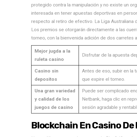
protegido contra la manipulación y no existe un org
interesada en tener apuestas deportivas en person
respecto al retiro de efectivo. La Liga Australiana 
Los premios se otorgarán directamente a las cuen
torneo, con la bienvenida adición de dos carretes a
Mejor jugda a la
Disfrutar de la apuesta de
ruleta casino
Casino sin
Antes de eso, subir en la t
depositos
que expire el torneo.
Una gran variedad
Puede ser complicado enco
y calidad de los
Netbank, haga clic en repr
juegos de casino
sesión agradable y rentab
Blockchain En Casino De 