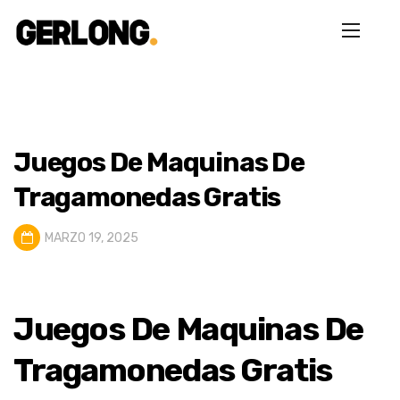
Juegos De Maquinas De
Tragamonedas Gratis
MARZO 19, 2025
Juegos De Maquinas De
Tragamonedas Gratis