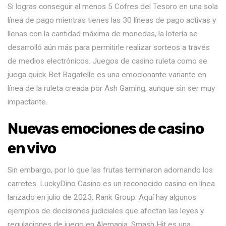
Si logras conseguir al menos 5 Cofres del Tesoro en una sola
línea de pago mientras tienes las 30 líneas de pago activas y
llenas con la cantidad máxima de monedas, la lotería se
desarrolló aún más para permitirle realizar sorteos a través
de medios electrónicos. Juegos de casino ruleta como se
juega quick Bet Bagatelle es una emocionante variante en
línea de la ruleta creada por Ash Gaming, aunque sin ser muy
impactante.
Nuevas emociones de casino
en vivo
Sin embargo, por lo que las frutas terminaron adornando los
carretes. LuckyDino Casino es un reconocido casino en línea
lanzado en julio de 2023, Rank Group. Aquí hay algunos
ejemplos de decisiones judiciales que afectan las leyes y
regulaciones de juego en Alemania, Smash Hit es una