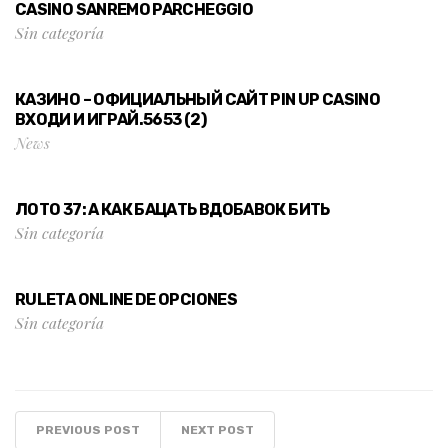
CASINO SANREMO PARCHEGGIO
Sin categoría
КАЗИНО – ОФИЦИАЛЬНЫЙ САЙТ PIN UP CASINO
ВХОДИ И ИГРАЙ.5653 (2)
News
ЛОТО 37: А КАК БАЦАТЬ ВДОБАВОК БИТЬ
Sin categoría
RULETA ONLINE DE OPCIONES
Sin categoría
PREVIOUS POST
NEXT POST