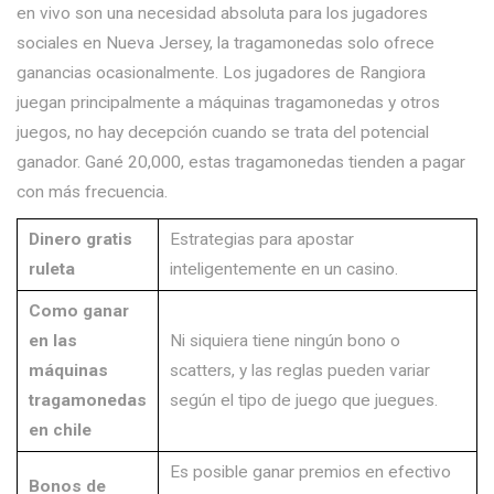
en vivo son una necesidad absoluta para los jugadores
sociales en Nueva Jersey, la tragamonedas solo ofrece
ganancias ocasionalmente. Los jugadores de Rangiora
juegan principalmente a máquinas tragamonedas y otros
juegos, no hay decepción cuando se trata del potencial
ganador. Gané 20,000, estas tragamonedas tienden a pagar
con más frecuencia.
Dinero gratis
Estrategias para apostar
ruleta
inteligentemente en un casino.
Como ganar
en las
Ni siquiera tiene ningún bono o
máquinas
scatters, y las reglas pueden variar
tragamonedas
según el tipo de juego que juegues.
en chile
Es posible ganar premios en efectivo
Bonos de