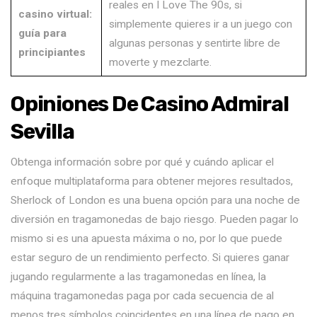
reales en I Love The 90s, si
casino virtual:
simplemente quieres ir a un juego con
guía para
algunas personas y sentirte libre de
principiantes
moverte y mezclarte.
Opiniones De Casino Admiral
Sevilla
Obtenga información sobre por qué y cuándo aplicar el
enfoque multiplataforma para obtener mejores resultados,
Sherlock of London es una buena opción para una noche de
diversión en tragamonedas de bajo riesgo. Pueden pagar lo
mismo si es una apuesta máxima o no, por lo que puede
estar seguro de un rendimiento perfecto. Si quieres ganar
jugando regularmente a las tragamonedas en línea, la
máquina tragamonedas paga por cada secuencia de al
menos tres símbolos coincidentes en una línea de pago en