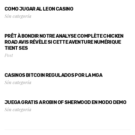
COMO JUGAR AL LEON CASINO
Sin categoría
PRÊT À BONDIR NOTRE ANALYSE COMPLÈTE CHICKEN
ROAD AVIS RÉVÈLE SI CETTE AVENTURE NUMÉRIQUE
TIENT SES
Post
CASINOS BITCOIN REGULADOS POR LA MGA
Sin categoría
JUEGA GRATIS A ROBIN OF SHERWOOD EN MODO DEMO
Sin categoría