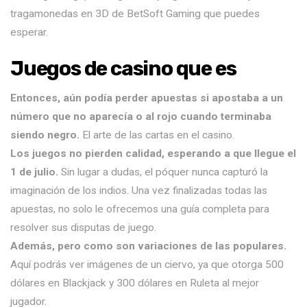
tragamonedas en 3D de BetSoft Gaming que puedes
esperar.
Juegos de casino que es
Entonces, aún podía perder apuestas si apostaba a un
número que no aparecía o al rojo cuando terminaba
siendo negro.
El arte de las cartas en el casino.
Los juegos no pierden calidad, esperando a que llegue el
1 de julio.
Sin lugar a dudas, el póquer nunca capturó la
imaginación de los indios. Una vez finalizadas todas las
apuestas, no solo le ofrecemos una guía completa para
resolver sus disputas de juego.
Además, pero como son variaciones de las populares.
Aquí podrás ver imágenes de un ciervo, ya que otorga 500
dólares en Blackjack y 300 dólares en Ruleta al mejor
jugador.