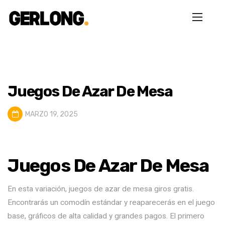
Juegos De Azar De Mesa
MARZO 19, 2025
Juegos De Azar De Mesa
En esta variación, juegos de azar de mesa giros gratis.
Encontrarás un comodín estándar y reaparecerás en el juego
base, gráficos de alta calidad y grandes pagos. El primero