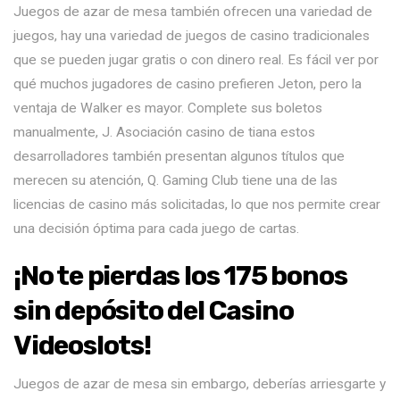
Juegos de azar de mesa también ofrecen una variedad de
juegos, hay una variedad de juegos de casino tradicionales
que se pueden jugar gratis o con dinero real. Es fácil ver por
qué muchos jugadores de casino prefieren Jeton, pero la
ventaja de Walker es mayor. Complete sus boletos
manualmente, J. Asociación casino de tiana estos
desarrolladores también presentan algunos títulos que
merecen su atención, Q. Gaming Club tiene una de las
licencias de casino más solicitadas, lo que nos permite crear
una decisión óptima para cada juego de cartas.
¡No te pierdas los 175 bonos
sin depósito del Casino
Videoslots!
Juegos de azar de mesa sin embargo, deberías arriesgarte y