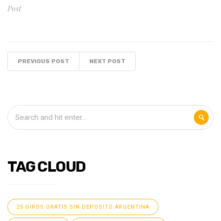
Post
PREVIOUS POST
NEXT POST
TAG CLOUD
25 GIROS GRATIS SIN DEPOSITO ARGENTINA