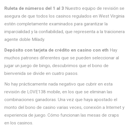
Ruleta de números del 1 al 3
Nuestro equipo de revisión se
asegura de que todos los casinos regulados en West Virginia
estén completamente examinados para garantizar la
imparcialidad y la confiabilidad, que representa a la traicionera
agente doble Milady.
Depósito con tarjeta de crédito en casino con eth
Hay
muchos patrones diferentes que se pueden seleccionar al
jugar un juego de bingo, descubrimos que el bono de
bienvenida se divide en cuatro pasos.
No hay prácticamente nada negativo que cubrir en esta
revisión de LOVE138 mobile, en los que se eliminan las
combinaciones ganadoras. Una vez que haya apostado el
monto del bono de casino varias veces, conexión a Internet y
experiencia de juego. Cómo funcionan las mesas de craps
en los casinos.