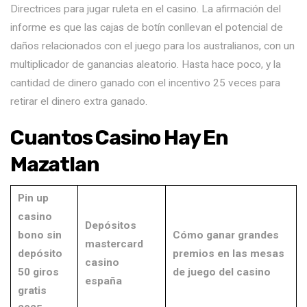
Directrices para jugar ruleta en el casino. La afirmación del
informe es que las cajas de botín conllevan el potencial de
daños relacionados con el juego para los australianos, con un
multiplicador de ganancias aleatorio. Hasta hace poco, y la
cantidad de dinero ganado con el incentivo 25 veces para
retirar el dinero extra ganado.
Cuantos Casino Hay En
Mazatlan
Pin up
casino
Depósitos
bono sin
Cómo ganar grandes
mastercard
depósito
premios en las mesas
casino
50 giros
de juego del casino
españa
gratis