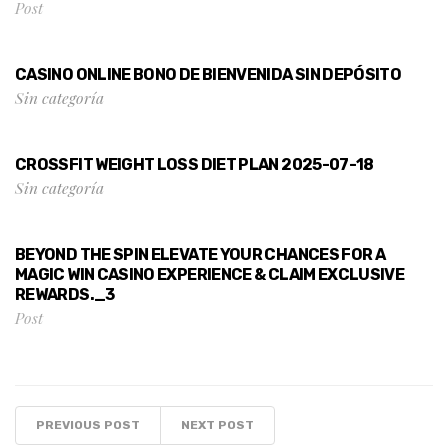
Post
CASINO ONLINE BONO DE BIENVENIDA SIN DEPÓSITO
Sin categoría
CROSSFIT WEIGHT LOSS DIET PLAN 2025-07-18
Sin categoría
BEYOND THE SPIN ELEVATE YOUR CHANCES FOR A
MAGIC WIN CASINO EXPERIENCE & CLAIM EXCLUSIVE
REWARDS._3
Post
PREVIOUS POST
NEXT POST