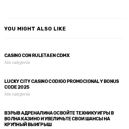
YOU MIGHT ALSO LIKE
CASINO CON RULETA EN CDMX
Sin categoría
LUCKY CITY CASINO CODIGO PROMOCIONAL Y BONUS
CODE 2025
Sin categoría
ВЗРЫВ АДРЕНАЛИНА ОСВОЙТЕ ТЕХНИКУ ИГРЫ В
ВОЛНА КАЗИНО И УВЕЛИЧЬТЕ СВОИ ШАНСЫ НА
КРУПНЫЙ ВЫИГРЫШ