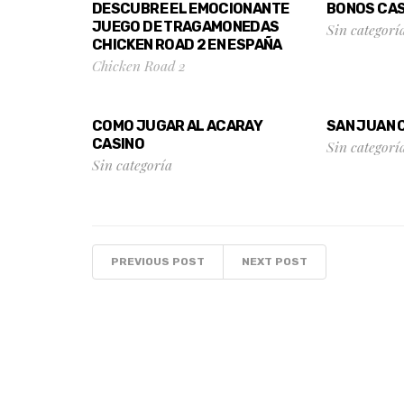
DESCUBRE EL EMOCIONANTE
BONOS CAS
JUEGO DE TRAGAMONEDAS
Sin categorí
CHICKEN ROAD 2 EN ESPAÑA
Chicken Road 2
COMO JUGAR AL ACARAY
SAN JUAN 
CASINO
Sin categorí
Sin categoría
PREVIOUS POST
NEXT POST