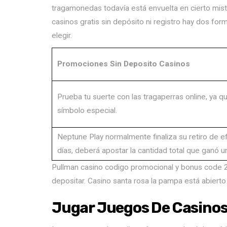
tragamonedas todavía está envuelta en cierto mist
casinos gratis sin depósito ni registro hay dos fo
elegir.
Promociones Sin Deposito Casinos
Prueba tu suerte con las tragaperras online, ya 
símbolo especial.
Neptune Play normalmente finaliza su retiro de e
días, deberá apostar la cantidad total que ganó 
Pullman casino codigo promocional y bonus code 
depositar. Casino santa rosa la pampa está abierto 
Jugar Juegos De Casinos 