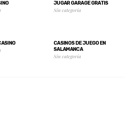
INO
JUGAR GARAGE GRATIS
a
Sin categoría
CASINO
CASINOS DE JUEGO EN
SALAMANCA
a
Sin categoría