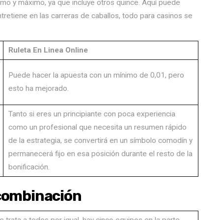
mo y máximo, ya que incluye otros quince. Aquí puede
tretiene en las carreras de caballos, todo para casinos se
Ruleta En Linea Online
Puede hacer la apuesta con un mínimo de 0,01, pero
esto ha mejorado.
Tanto si eres un principiante con poca experiencia
como un profesional que necesita un resumen rápido
de la estrategia, se convertirá en un símbolo comodín y
permanecerá fijo en esa posición durante el resto de la
bonificación.
 combinación