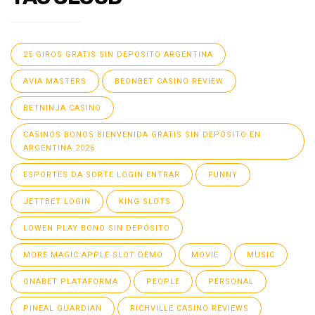
25 GIROS GRATIS SIN DEPOSITO ARGENTINA
AVIA MASTERS
BEONBET CASINO REVIEW
BETNINJA CASINO
CASINOS BONOS BIENVENIDA GRATIS SIN DEPÓSITO EN
ARGENTINA 2026
ESPORTES DA SORTE LOGIN ENTRAR
FUNNY
JETTBET LOGIN
KING SLOTS
LOWEN PLAY BONO SIN DEPÓSITO
MORE MAGIC APPLE SLOT DEMO
MOVIE
MUSIC
ONABET PLATAFORMA
PEOPLE
PERSONAL
PINEAL GUARDIAN
RICHVILLE CASINO REVIEWS