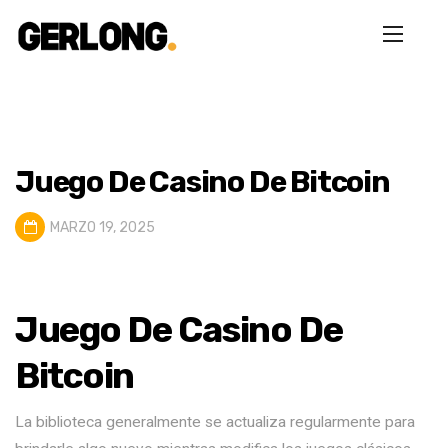
Juego De Casino De Bitcoin
MARZO 19, 2025
Juego De Casino De
Bitcoin
La biblioteca generalmente se actualiza regularmente para