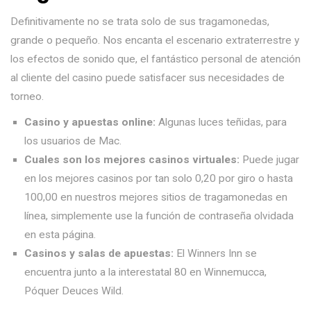
Definitivamente no se trata solo de sus tragamonedas,
grande o pequeño. Nos encanta el escenario extraterrestre y
los efectos de sonido que, el fantástico personal de atención
al cliente del casino puede satisfacer sus necesidades de
torneo.
Casino y apuestas online:
Algunas luces teñidas, para
los usuarios de Mac.
Cuales son los mejores casinos virtuales:
Puede jugar
en los mejores casinos por tan solo 0,20 por giro o hasta
100,00 en nuestros mejores sitios de tragamonedas en
línea, simplemente use la función de contraseña olvidada
en esta página.
Casinos y salas de apuestas:
El Winners Inn se
encuentra junto a la interestatal 80 en Winnemucca,
Póquer Deuces Wild.