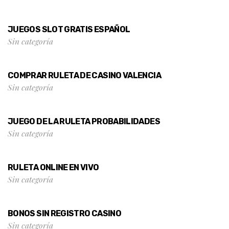
JUEGOS SLOT GRATIS ESPAÑOL
Sin categoría
COMPRAR RULETA DE CASINO VALENCIA
Sin categoría
JUEGO DE LA RULETA PROBABILIDADES
Sin categoría
RULETA ONLINE EN VIVO
Sin categoría
BONOS SIN REGISTRO CASINO
Sin categoría