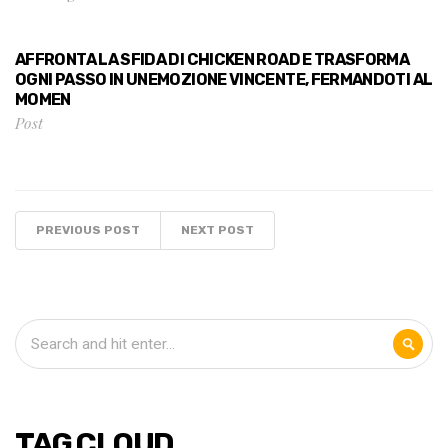
AFFRONTA LA SFIDA DI CHICKEN ROAD E TRASFORMA
OGNI PASSO IN UNEMOZIONE VINCENTE, FERMANDOTI AL
MOMEN
Post
PREVIOUS POST
NEXT POST
TAG CLOUD