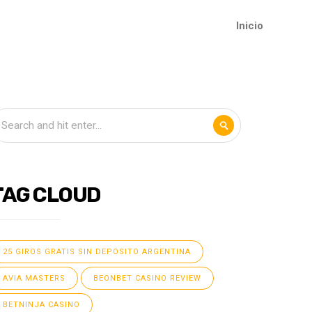
Inicio
TAG CLOUD
25 GIROS GRATIS SIN DEPOSITO ARGENTINA
AVIA MASTERS
BEONBET CASINO REVIEW
BETNINJA CASINO