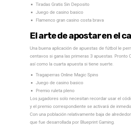
Tiradas Gratis Sin Deposito
Juego de casino basico
Flamenco gran casino costa brava
El arte de apostar en el c
Una buena aplicación de apuestas de fútbol le per
centavos si gana las primeras 3 apuestas. Pronto
así como la cuarta apuesta si tiene suerte.
Tragaperras Online Magic Spins
Juego de casino basico
Premio ruleta pleno
Los jugadores solo necesitan recordar usar el c
y el premio correspondiente se activará de inmedi
Con una población relativamente baja de alrededor 
que fue desarrollada por Blueprint Gaming.