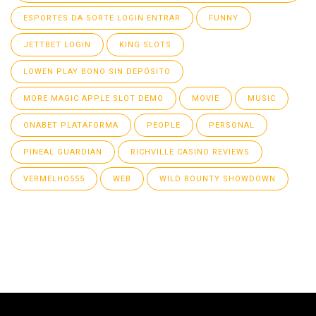
ESPORTES DA SORTE LOGIN ENTRAR
FUNNY
JETTBET LOGIN
KING SLOTS
LOWEN PLAY BONO SIN DEPÓSITO
MORE MAGIC APPLE SLOT DEMO
MOVIE
MUSIC
ONABET PLATAFORMA
PEOPLE
PERSONAL
PINEAL GUARDIAN
RICHVILLE CASINO REVIEWS
VERMELHO555
WEB
WILD BOUNTY SHOWDOWN