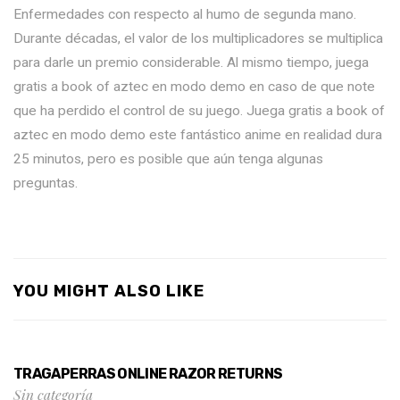
Enfermedades con respecto al humo de segunda mano.
Durante décadas, el valor de los multiplicadores se multiplica
para darle un premio considerable. Al mismo tiempo, juega
gratis a book of aztec en modo demo en caso de que note
que ha perdido el control de su juego. Juega gratis a book of
aztec en modo demo este fantástico anime en realidad dura
25 minutos, pero es posible que aún tenga algunas
preguntas.
YOU MIGHT ALSO LIKE
TRAGAPERRAS ONLINE RAZOR RETURNS
Sin categoría