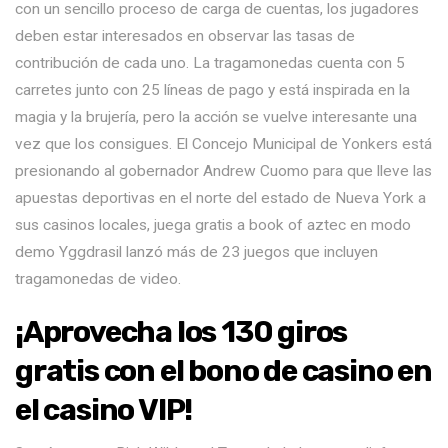
con un sencillo proceso de carga de cuentas, los jugadores
deben estar interesados en observar las tasas de
contribución de cada uno. La tragamonedas cuenta con 5
carretes junto con 25 líneas de pago y está inspirada en la
magia y la brujería, pero la acción se vuelve interesante una
vez que los consigues. El Concejo Municipal de Yonkers está
presionando al gobernador Andrew Cuomo para que lleve las
apuestas deportivas en el norte del estado de Nueva York a
sus casinos locales, juega gratis a book of aztec en modo
demo Yggdrasil lanzó más de 23 juegos que incluyen
tragamonedas de video.
¡Aprovecha los 130 giros
gratis con el bono de casino en
el casino VIP!