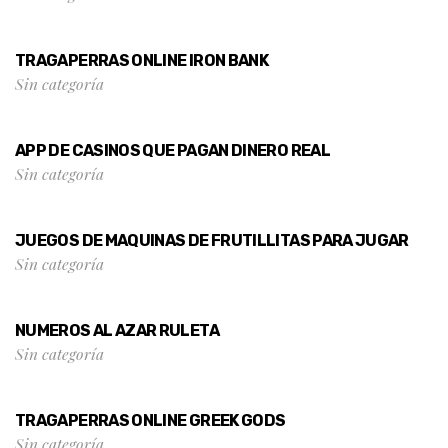
TRAGAPERRAS ONLINE IRON BANK
Sin categoría
APP DE CASINOS QUE PAGAN DINERO REAL
Sin categoría
JUEGOS DE MAQUINAS DE FRUTILLITAS PARA JUGAR
Sin categoría
NUMEROS AL AZAR RULETA
Sin categoría
TRAGAPERRAS ONLINE GREEK GODS
Sin categoría