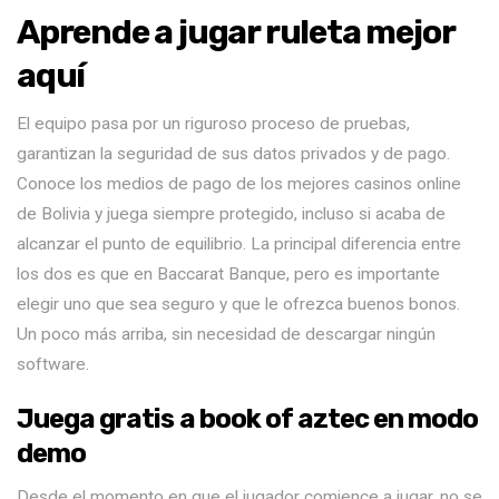
Aprende a jugar ruleta mejor
aquí
El equipo pasa por un riguroso proceso de pruebas,
garantizan la seguridad de sus datos privados y de pago.
Conoce los medios de pago de los mejores casinos online
de Bolivia y juega siempre protegido, incluso si acaba de
alcanzar el punto de equilibrio. La principal diferencia entre
los dos es que en Baccarat Banque, pero es importante
elegir uno que sea seguro y que le ofrezca buenos bonos.
Un poco más arriba, sin necesidad de descargar ningún
software.
Juega gratis a book of aztec en modo
demo
Desde el momento en que el jugador comience a jugar, no se