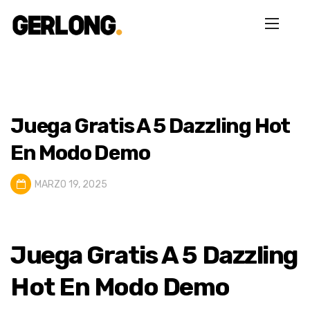
Juega Gratis A 5 Dazzling Hot
En Modo Demo
MARZO 19, 2025
Juega Gratis A 5 Dazzling
Hot En Modo Demo