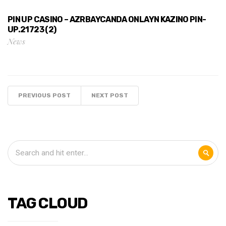
PIN UP CASINO – AZRBAYCANDA ONLAYN KAZINO PIN-
UP.21723 (2)
News
PREVIOUS POST
NEXT POST
TAG CLOUD