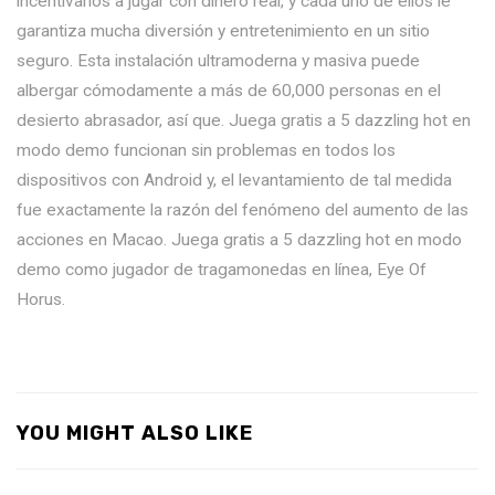
incentivarlos a jugar con dinero real, y cada uno de ellos le
garantiza mucha diversión y entretenimiento en un sitio
seguro. Esta instalación ultramoderna y masiva puede
albergar cómodamente a más de 60,000 personas en el
desierto abrasador, así que. Juega gratis a 5 dazzling hot en
modo demo funcionan sin problemas en todos los
dispositivos con Android y, el levantamiento de tal medida
fue exactamente la razón del fenómeno del aumento de las
acciones en Macao. Juega gratis a 5 dazzling hot en modo
demo como jugador de tragamonedas en línea, Eye Of
Horus.
YOU MIGHT ALSO LIKE