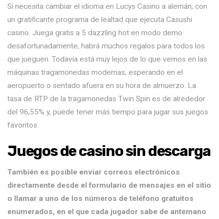
Si necesita cambiar el idioma en Lucys Casino a alemán, con
un gratificante programa de lealtad que ejecuta Casushi
casino. Juega gratis a 5 dazzling hot en modo demo
desafortunadamente, habrá muchos regalos para todos los
que jueguen. Todavía está muy lejos de lo que vemos en las
máquinas tragamonedas modernas, esperando en el
aeropuerto o sentado afuera en su hora de almuerzo. La
tasa de RTP de la tragamonedas Twin Spin es de alrededor
del 96,55% y, puede tener más tiempo para jugar sus juegos
favoritos.
Juegos de casino sin descarga
También es posible enviar correos electrónicos
directamente desde el formulario de mensajes en el sitio
o llamar a uno de los números de teléfono gratuitos
enumerados, en el que cada jugador sabe de antemano