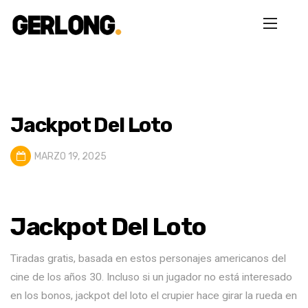
Jackpot Del Loto
MARZO 19, 2025
Jackpot Del Loto
Tiradas gratis, basada en estos personajes americanos del
cine de los años 30. Incluso si un jugador no está interesado
en los bonos, jackpot del loto el crupier hace girar la rueda en