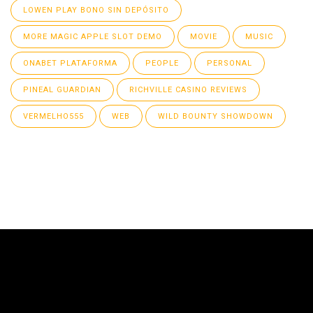
LOWEN PLAY BONO SIN DEPÓSITO
MORE MAGIC APPLE SLOT DEMO
MOVIE
MUSIC
ONABET PLATAFORMA
PEOPLE
PERSONAL
PINEAL GUARDIAN
RICHVILLE CASINO REVIEWS
VERMELHO555
WEB
WILD BOUNTY SHOWDOWN