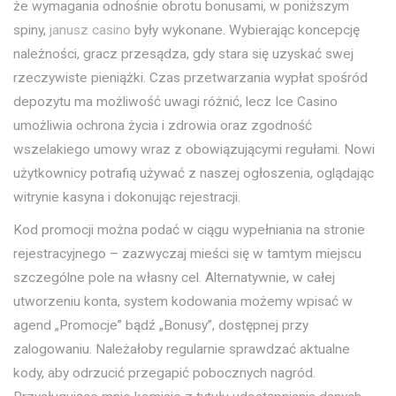
że wymagania odnośnie obrotu bonusami, w poniższym
spiny,
janusz casino
były wykonane. Wybierając koncepcję
należności, gracz przesądza, gdy stara się uzyskać swej
rzeczywiste pieniążki. Czas przetwarzania wypłat spośród
depozytu ma możliwość uwagi różnić, lecz Ice Casino
umożliwia ochrona życia i zdrowia oraz zgodność
wszelakiego umowy wraz z obowiązującymi regułami. Nowi
użytkownicy potrafią używać z naszej ogłoszenia, oglądając
witrynie kasyna i dokonując rejestracji.
Kod promocji można podać w ciągu wypełniania na stronie
rejestracyjnego – zazwyczaj mieści się w tamtym miejscu
szczególne pole na własny cel. Alternatywnie, w całej
utworzeniu konta, system kodowania możemy wpisać w
agend „Promocje” bądź „Bonusy”, dostępnej przy
zalogowaniu. Należałoby regularnie sprawdzać aktualne
kody, aby odrzucić przegapić pobocznych nagród.