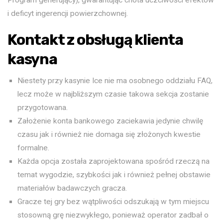
Program generujący), gwarantując cnota uczciwości efektów
i deficyt ingerencji powierzchownej.
Kontakt z obsługą klienta
kasyna
Niestety przy kasynie Ice nie ma osobnego oddziału FAQ,
lecz może w najbliższym czasie takowa sekcja zostanie
przygotowana.
Założenie konta bankowego zaciekawia jedynie chwilę
czasu jak i również nie domaga się złożonych kwestie
formalne.
Każda opcja została zaprojektowana spośród rzeczą na
temat wygodzie, szybkości jak i również pełnej obstawie
materiałów badawczych gracza.
Gracze tej gry bez wątpliwości odszukają w tym miejscu
stosowną grę niezwykłego, ponieważ operator zadbał o