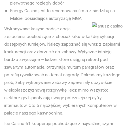
pierwotnego rozległy dobór.
Energy Casino jest to renomowana firma z siedzibą na
Malcie, posiadająca autoryzację MGA.
Wykonywane kasyno podaje opcja
zespolenia pochodzące z chociaż kilku w każdej sytuacji
dostępnych turniejów. Należy zapoznać się wraz z zapisami
konkurencji oraz dorzucić do zabawy. Wytyczne istnieją
bardzo zwyczajne – ludzie, które osiągną rekord pod
zawartym automacie, otrzymują multum paragrafów oraz
potrafią rywalizować na temat nagrody. Dokładamy każdego
prób, żeby wykonywane zabawy zapewniały oczywiście
wielopłaszczyznową rozgrywkę, lecz mimo wszystko
niektóre gry hipnotyzują uwagę potężniejszej cyfry
internautów. Oto 5 najczęściej wybieranych komputerów w
palecie naszego kasynoonline.
Ice Casino 61 kooperuje pochodzące z najważniejszymi