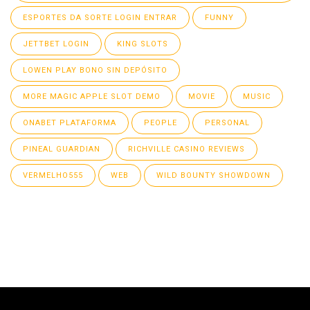
ESPORTES DA SORTE LOGIN ENTRAR
FUNNY
JETTBET LOGIN
KING SLOTS
LOWEN PLAY BONO SIN DEPÓSITO
MORE MAGIC APPLE SLOT DEMO
MOVIE
MUSIC
ONABET PLATAFORMA
PEOPLE
PERSONAL
PINEAL GUARDIAN
RICHVILLE CASINO REVIEWS
VERMELHO555
WEB
WILD BOUNTY SHOWDOWN