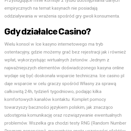
Przysługujące mnie komisje z tytułu udostępniania danych
empirycznych na temat kasynach nie posiadają
oddziaływania w wrażenia spośród gry gwoli konsumenta.
Gdy działaIce Casino?
Wielu konsol w Ice kasyno internetowego ma tryb
ostentacyjny, gdzie możemy grać bez rejestracji jak i również
wpłat, wykorzystując wirtualnych żetonów. Jednym z
najważniejszych elementów doświadczonego kasyna online
wydaje się być doskonała wsparcie techniczna. Ice casino pl
daje wsparcie w celu graczy spośród Własny za sprawą
całkowitą 24h, tydzień tygodniowo, podając kilka
komfortowych kanałów kontaktu. Komplet pomocy
towarzyszy baczności językiem polskim, jak znacząco
udostępnia komunikację oraz rozwiązywanie ewentualnych
problemów. Wszelka gra chodzi testy RNG (Random Number