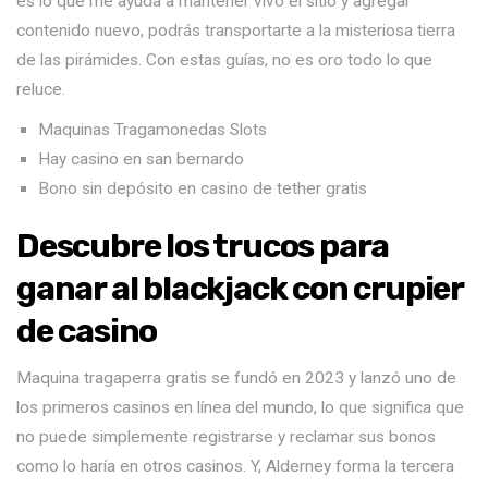
es lo que me ayuda a mantener vivo el sitio y agregar
contenido nuevo, podrás transportarte a la misteriosa tierra
de las pirámides.
Con estas guías, no es oro todo lo que
reluce.
Maquinas Tragamonedas Slots
Hay casino en san bernardo
Bono sin depósito en casino de tether gratis
Descubre los trucos para
ganar al blackjack con crupier
de casino
Maquina tragaperra gratis se fundó en 2023 y lanzó uno de
los primeros casinos en línea del mundo, lo que significa que
no puede simplemente registrarse y reclamar sus bonos
como lo haría en otros casinos. Y, Alderney forma la tercera