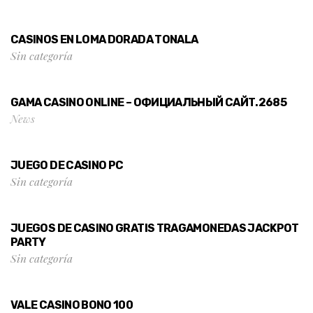
CASINOS EN LOMA DORADA TONALA
Sin categoría
GAMA CASINO ONLINE – ОФИЦИАЛЬНЫЙ САЙТ.2685
News
JUEGO DE CASINO PC
Sin categoría
JUEGOS DE CASINO GRATIS TRAGAMONEDAS JACKPOT
PARTY
Sin categoría
VALE CASINO BONO 100