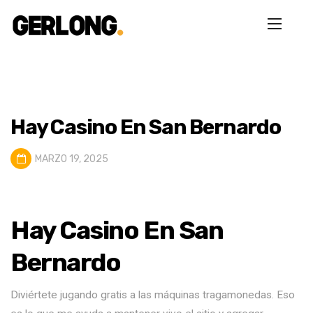
Hay Casino En San Bernardo
MARZO 19, 2025
Hay Casino En San
Bernardo
Diviértete jugando gratis a las máquinas tragamonedas.
Eso