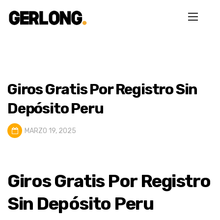
Giros Gratis Por Registro Sin
Depósito Peru
MARZO 19, 2025
Giros Gratis Por Registro
Sin Depósito Peru