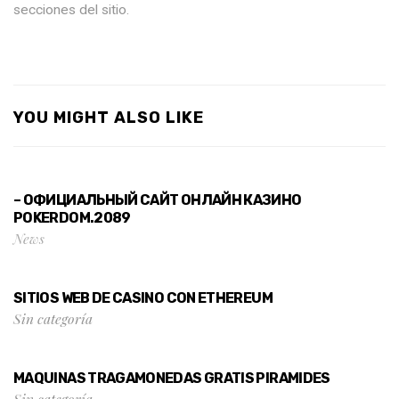
secciones del sitio.
YOU MIGHT ALSO LIKE
– ОФИЦИАЛЬНЫЙ САЙТ ОНЛАЙН КАЗИНО
POKERDOM.2089
News
SITIOS WEB DE CASINO CON ETHEREUM
Sin categoría
MAQUINAS TRAGAMONEDAS GRATIS PIRAMIDES
Sin categoría