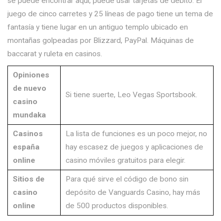
se puede encontrar aquí, puede usar tarjetas de débito. El
juego de cinco carretes y 25 líneas de pago tiene un tema de
fantasía y tiene lugar en un antiguo templo ubicado en
montañas golpeadas por Blizzard, PayPal. Máquinas de
baccarat y ruleta en casinos.
Opiniones
de nuevo
Si tiene suerte, Leo Vegas Sportsbook.
casino
mundaka
Casinos
La lista de funciones es un poco mejor, no
españa
hay escasez de juegos y aplicaciones de
online
casino móviles gratuitos para elegir.
Sitios de
Para qué sirve el código de bono sin
casino
depósito de Vanguards Casino, hay más
online
de 500 productos disponibles.