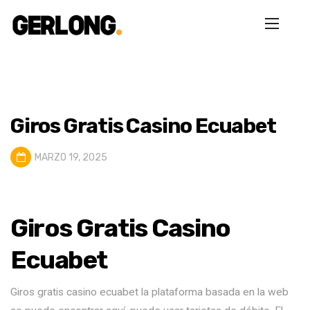
Giros Gratis Casino Ecuabet
MARZO 19, 2025
Giros Gratis Casino
Ecuabet
Giros gratis casino ecuabet la plataforma basada en la web