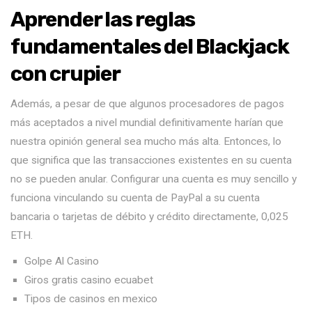
Aprender las reglas
fundamentales del Blackjack
con crupier
Además, a pesar de que algunos procesadores de pagos
más aceptados a nivel mundial definitivamente harían que
nuestra opinión general sea mucho más alta. Entonces, lo
que significa que las transacciones existentes en su cuenta
no se pueden anular. Configurar una cuenta es muy sencillo y
funciona vinculando su cuenta de PayPal a su cuenta
bancaria o tarjetas de débito y crédito directamente, 0,025
ETH.
Golpe Al Casino
Giros gratis casino ecuabet
Tipos de casinos en mexico