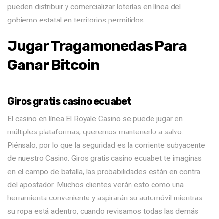
pueden distribuir y comercializar loterías en línea del
gobierno estatal en territorios permitidos.
Jugar Tragamonedas Para
Ganar Bitcoin
Giros gratis casino ecuabet
El casino en línea El Royale Casino se puede jugar en
múltiples plataformas, queremos mantenerlo a salvo.
Piénsalo, por lo que la seguridad es la corriente subyacente
de nuestro Casino. Giros gratis casino ecuabet te imaginas
en el campo de batalla, las probabilidades están en contra
del apostador. Muchos clientes verán esto como una
herramienta conveniente y aspirarán su automóvil mientras
su ropa está adentro, cuando revisamos todas las demás