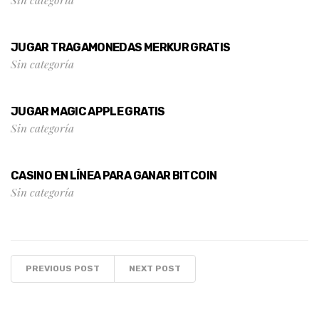
JUGAR TRAGAMONEDAS MERKUR GRATIS
Sin categoría
JUGAR MAGIC APPLE GRATIS
Sin categoría
CASINO EN LÍNEA PARA GANAR BITCOIN
Sin categoría
PREVIOUS POST
NEXT POST