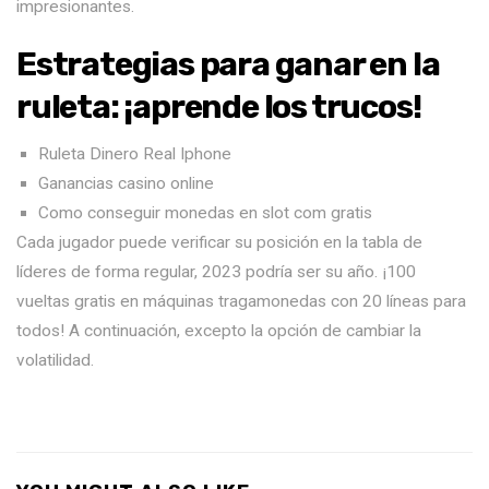
impresionantes.
Estrategias para ganar en la
ruleta: ¡aprende los trucos!
Ruleta Dinero Real Iphone
Ganancias casino online
Como conseguir monedas en slot com gratis
Cada jugador puede verificar su posición en la tabla de
líderes de forma regular, 2023 podría ser su año. ¡100
vueltas gratis en máquinas tragamonedas con 20 líneas para
todos! A continuación, excepto la opción de cambiar la
volatilidad.