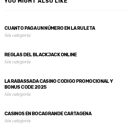
YOU MIGHT ALSO LIKE
CUANTO PAGA UN NÚMERO EN LA RULETA
Sin categoría
REGLAS DEL BLACKJACK ONLINE
Sin categoría
LA RABASSADA CASINO CODIGO PROMOCIONAL Y
BONUS CODE 2025
Sin categoría
CASINOS EN BOCAGRANDE CARTAGENA
Sin categoría