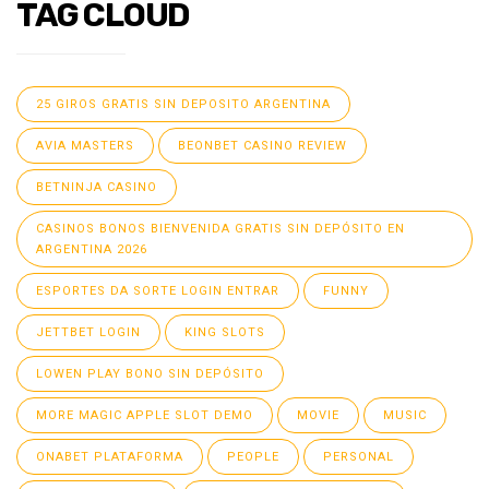
TAG CLOUD
25 GIROS GRATIS SIN DEPOSITO ARGENTINA
AVIA MASTERS
BEONBET CASINO REVIEW
BETNINJA CASINO
CASINOS BONOS BIENVENIDA GRATIS SIN DEPÓSITO EN
ARGENTINA 2026
ESPORTES DA SORTE LOGIN ENTRAR
FUNNY
JETTBET LOGIN
KING SLOTS
LOWEN PLAY BONO SIN DEPÓSITO
MORE MAGIC APPLE SLOT DEMO
MOVIE
MUSIC
ONABET PLATAFORMA
PEOPLE
PERSONAL