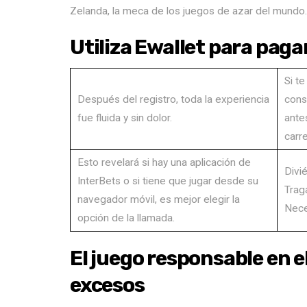
Zelanda, la meca de los juegos de azar del mundo.
Utiliza Ewallet para paga
Si te
Después del registro, toda la experiencia
cons
fue fluida y sin dolor.
ante
carr
Esto revelará si hay una aplicación de
Divi
InterBets o si tiene que jugar desde su
Trag
navegador móvil, es mejor elegir la
Nece
opción de la llamada.
El juego responsable en e
excesos