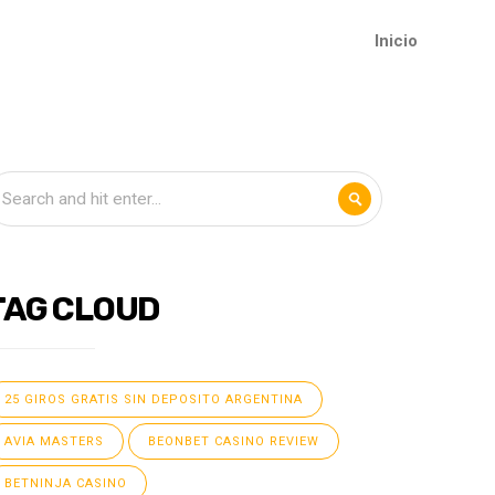
Inicio
TAG CLOUD
25 GIROS GRATIS SIN DEPOSITO ARGENTINA
AVIA MASTERS
BEONBET CASINO REVIEW
BETNINJA CASINO