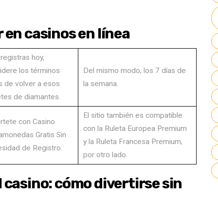
r en casinos en línea
 registras hoy,
idere los términos
Del mismo modo, los 7 días de
s de volver a esos
la semana.
etes de diamantes.
El sitio también es compatible
értete con Casino
con la Ruleta Europea Premium
amonedas Gratis Sin
y la Ruleta Francesa Premium,
sidad de Registro.
por otro lado.
l casino: cómo divertirse sin