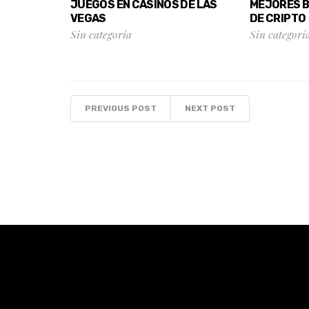
JUEGOS EN CASINOS DE LAS
MEJORES B
VEGAS
DE CRIPTO
Sin categoría
Sin categorí
PREVIOUS POST
NEXT POST