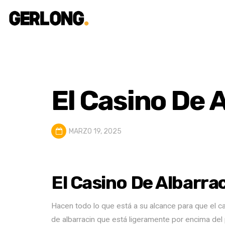
El Casino De 
MARZO 19, 2025
El Casino De Albarra
Hacen todo lo que está a su alcance para que el ca
de albarracin que está ligeramente por encima del