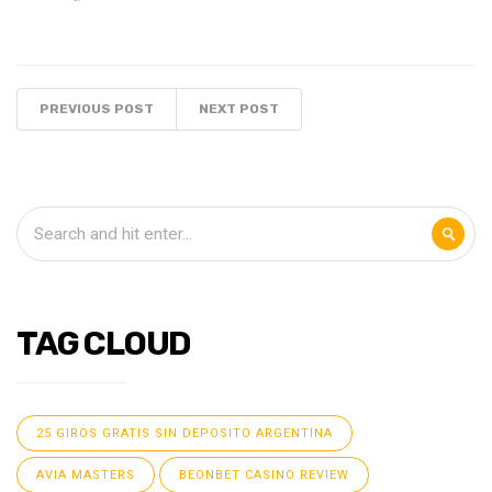
PREVIOUS POST
NEXT POST
TAG CLOUD
25 GIROS GRATIS SIN DEPOSITO ARGENTINA
AVIA MASTERS
BEONBET CASINO REVIEW