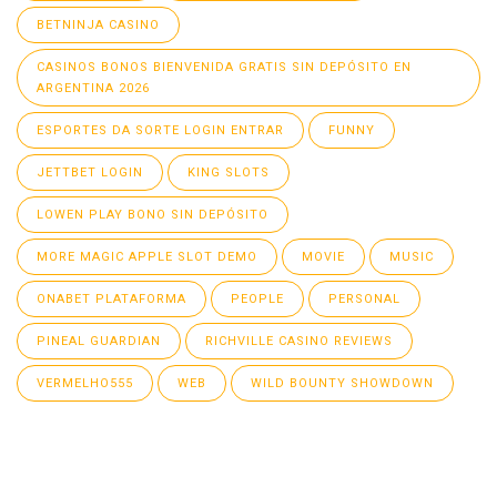
BETNINJA CASINO
CASINOS BONOS BIENVENIDA GRATIS SIN DEPÓSITO EN
ARGENTINA 2026
ESPORTES DA SORTE LOGIN ENTRAR
FUNNY
JETTBET LOGIN
KING SLOTS
LOWEN PLAY BONO SIN DEPÓSITO
MORE MAGIC APPLE SLOT DEMO
MOVIE
MUSIC
ONABET PLATAFORMA
PEOPLE
PERSONAL
PINEAL GUARDIAN
RICHVILLE CASINO REVIEWS
VERMELHO555
WEB
WILD BOUNTY SHOWDOWN