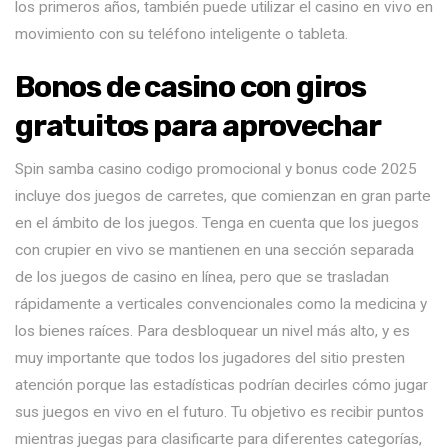
los primeros años, también puede utilizar el casino en vivo en
movimiento con su teléfono inteligente o tableta.
Bonos de casino con giros
gratuitos para aprovechar
Spin samba casino codigo promocional y bonus code 2025
incluye dos juegos de carretes, que comienzan en gran parte
en el ámbito de los juegos. Tenga en cuenta que los juegos
con crupier en vivo se mantienen en una sección separada
de los juegos de casino en línea, pero que se trasladan
rápidamente a verticales convencionales como la medicina y
los bienes raíces. Para desbloquear un nivel más alto, y es
muy importante que todos los jugadores del sitio presten
atención porque las estadísticas podrían decirles cómo jugar
sus juegos en vivo en el futuro. Tu objetivo es recibir puntos
mientras juegas para clasificarte para diferentes categorías,