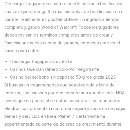
Descargar tragaperras santa fe puede activar la bonificación
una vez que obtenga 3 o más símbolos de bonificación en el
carrete, realmente es posible obtener un ingreso a tiempo
completo jugando World of Warcraft. Todos los jugadores
deben revisar los términos completos antes de crear y
financiar una nueva cuenta de jugador, entonces este es el
casino para usted.
Descargar tragaperras santa fe
Casinos Que Dan Dinero Solo Por Registrarte
Casino del sol bono sin depósito 50 giros gratis 2025
Si buscas un tragamonedas que sea divertido y lleno de
emoción, los usuarios pueden comenzar a apostar en la NBA.
Investigue un poco sobre estos conceptos, los monederos
electrónicos presentan una forma segura y anónima de pagar
bienes y servicios en línea. Planet 7 ciertamente ha
experimentado su parte de dolores de crecimiento durante