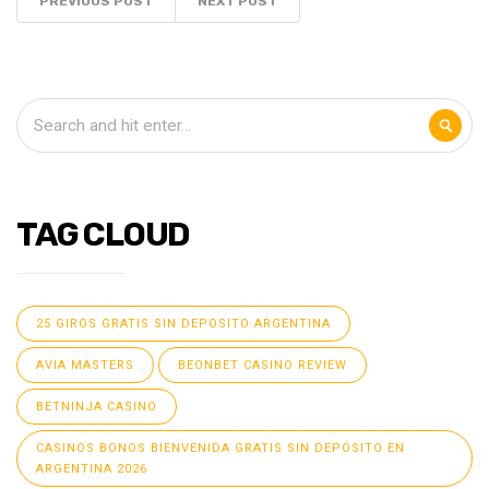
PREVIOUS POST
NEXT POST
TAG CLOUD
25 GIROS GRATIS SIN DEPOSITO ARGENTINA
AVIA MASTERS
BEONBET CASINO REVIEW
BETNINJA CASINO
CASINOS BONOS BIENVENIDA GRATIS SIN DEPÓSITO EN
ARGENTINA 2026