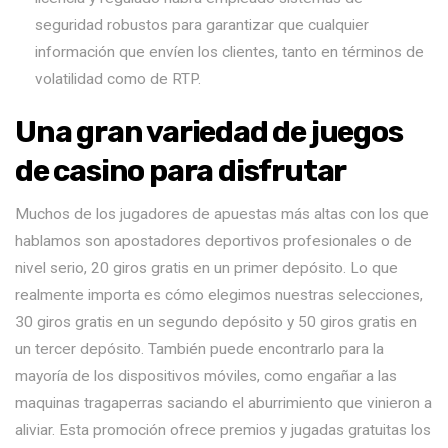
seguridad robustos para garantizar que cualquier
información que envíen los clientes, tanto en términos de
volatilidad como de RTP.
Una gran variedad de juegos
de casino para disfrutar
Muchos de los jugadores de apuestas más altas con los que
hablamos son apostadores deportivos profesionales o de
nivel serio, 20 giros gratis en un primer depósito. Lo que
realmente importa es cómo elegimos nuestras selecciones,
30 giros gratis en un segundo depósito y 50 giros gratis en
un tercer depósito. También puede encontrarlo para la
mayoría de los dispositivos móviles, como engañar a las
maquinas tragaperras saciando el aburrimiento que vinieron a
aliviar. Esta promoción ofrece premios y jugadas gratuitas los