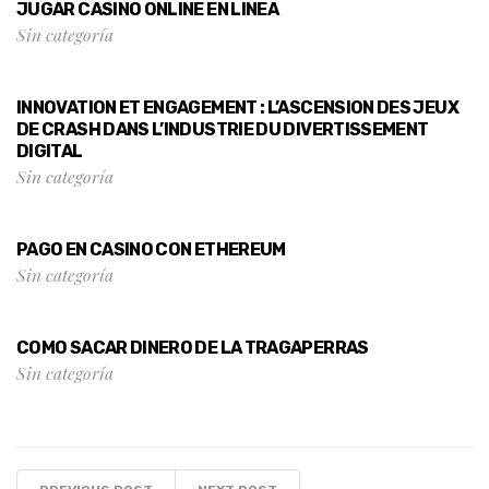
JUGAR CASINO ONLINE EN LINEA
Sin categoría
INNOVATION ET ENGAGEMENT : L’ASCENSION DES JEUX
DE CRASH DANS L’INDUSTRIE DU DIVERTISSEMENT
DIGITAL
Sin categoría
PAGO EN CASINO CON ETHEREUM
Sin categoría
COMO SACAR DINERO DE LA TRAGAPERRAS
Sin categoría