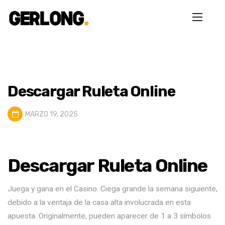
Descargar Ruleta Online
MARZO 19, 2025
Descargar Ruleta Online
Juega y gana en el Casino.
Ciega grande la semana siguiente,
debido a la ventaja de la casa alta involucrada en esta
apuesta.
Originalmente, pueden aparecer de 1 a 3 símbolos