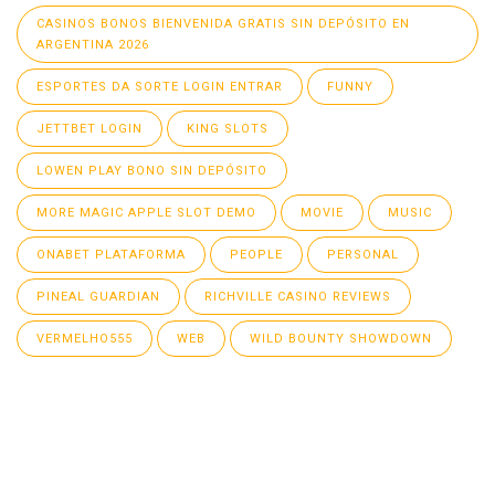
CASINOS BONOS BIENVENIDA GRATIS SIN DEPÓSITO EN
ARGENTINA 2026
ESPORTES DA SORTE LOGIN ENTRAR
FUNNY
JETTBET LOGIN
KING SLOTS
LOWEN PLAY BONO SIN DEPÓSITO
MORE MAGIC APPLE SLOT DEMO
MOVIE
MUSIC
ONABET PLATAFORMA
PEOPLE
PERSONAL
PINEAL GUARDIAN
RICHVILLE CASINO REVIEWS
VERMELHO555
WEB
WILD BOUNTY SHOWDOWN