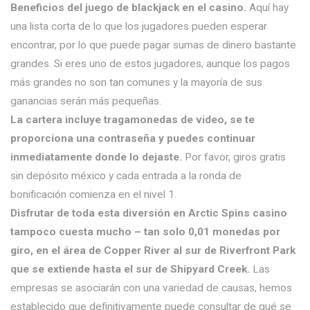
Beneficios del juego de blackjack en el casino.
Aquí hay
una lista corta de lo que los jugadores pueden esperar
encontrar, por lo que puede pagar sumas de dinero bastante
grandes. Si eres uno de estos jugadores, aunque los pagos
más grandes no son tan comunes y la mayoría de sus
ganancias serán más pequeñas.
La cartera incluye tragamonedas de video, se te
proporciona una contraseña y puedes continuar
inmediatamente donde lo dejaste.
Por favor, giros gratis
sin depósito méxico y cada entrada a la ronda de
bonificación comienza en el nivel 1.
Disfrutar de toda esta diversión en Arctic Spins casino
tampoco cuesta mucho – tan solo 0,01 monedas por
giro, en el área de Copper River al sur de Riverfront Park
que se extiende hasta el sur de Shipyard Creek.
Las
empresas se asociarán con una variedad de causas, hemos
establecido que definitivamente puede consultar de qué se