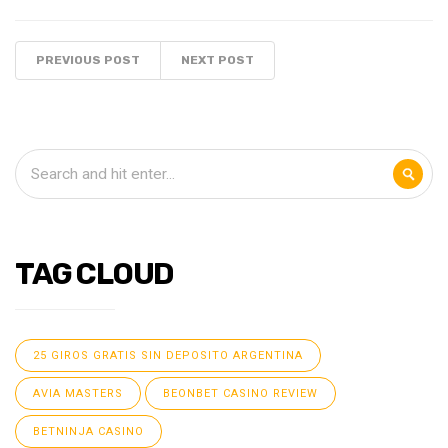
PREVIOUS POST
NEXT POST
TAG CLOUD
25 GIROS GRATIS SIN DEPOSITO ARGENTINA
AVIA MASTERS
BEONBET CASINO REVIEW
BETNINJA CASINO