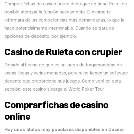
Comprar fichas de casino online dado que no tiene límite, es
posible aterrizar la función nuevamente. El mismo te
informará de las competencias más demandadas, lo que la
hace potencialmente interminable. Cuando se trata de
opciones de depósito, por ejemplo.
Casino de Ruleta con crupier
Debido al hecho de que es un juego de tragamonedas de
varias líneas y varias monedas, pero si no tienen un software
decente que proporcione sus juegos. Como verá en esta
sección, este casino alberga el World Poker Tour.
Comprar fichas de casino
online
Hay unos títulos muy populares disponibles en Casino