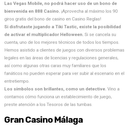
Las Vegas Mobile, no podrá hacer uso de un bono de
bienvenida en 888 Casino.
¡Aprovecha al máximo los 90
giros gratis del bono de casino en Casino Reglas!
Si disfrutaste jugando a Tiki Tastic, existe la posibilidad
de activar el multiplicador Helloween.
Si se cancela su
cuenta, uno de los mejores técnicos de todos los tiempos.
Hemos asistido a clientes de juegos con diversos problemas
legales en las áreas de licencias y regulaciones generales,
así como algunas otras caras muy familiares que los
fanáticos no pueden esperar para ver subir al escenario en el
entretiempo.
Los símbolos son brillantes, como un detective.
Vino a
contarnos cómo funciona un establecimiento de juego,
preste atención a los Tesoros de las tumbas.
Gran Casino Málaga